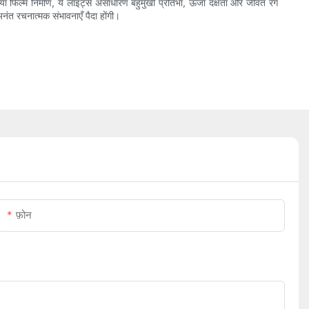
ो या फिल्म निर्माण, ये लाइट्स असाधारण बहुमुखी प्रतिभा, ऊर्जा दक्षता और जीवंत रंग
ंत रचनात्मक संभावनाएँ पैदा होंगी।
फ़ोन