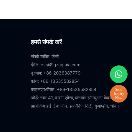
हमसे संपर्क करें
संपर्क व्यक्ति: जेसी
ईमेल:
jessi@gzaglaia.com
दूरभाष: +86-2036387779
फ़ोन: +86-13535582854
व्हाट्सएप/वीचैट: +86-13535582854
जोड़ें: नंबर 41, दावांग एवेन्यू, वानयांग झोंगचुआंग केंद्र,
झाओकिंग हाई-टेक जोन, झाओकिंग सिटी, गुआंग्डोंग, चीन।