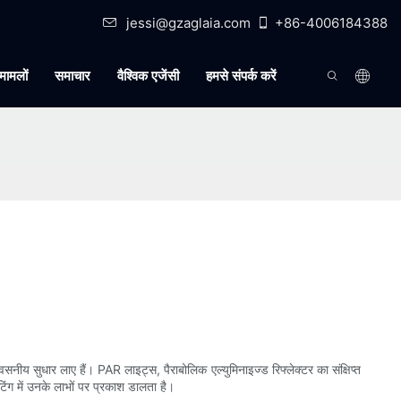
jessi@gzaglaia.com
+86-4006184388
मामलों
समाचार
वैश्विक एजेंसी
हमसे संपर्क करें
्वसनीय सुधार लाए हैं। PAR लाइट्स, पैराबोलिक एल्युमिनाइज्ड रिफ्लेक्टर का संक्षिप्त
ंग में उनके लाभों पर प्रकाश डालता है।