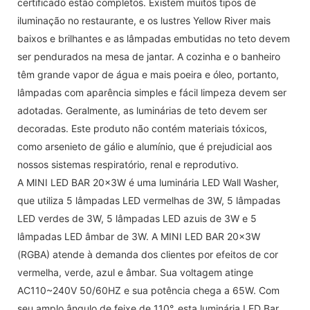
certificado estão completos. Existem muitos tipos de
iluminação no restaurante, e os lustres Yellow River mais
baixos e brilhantes e as lâmpadas embutidas no teto devem
ser pendurados na mesa de jantar. A cozinha e o banheiro
têm grande vapor de água e mais poeira e óleo, portanto,
lâmpadas com aparência simples e fácil limpeza devem ser
adotadas. Geralmente, as luminárias de teto devem ser
decoradas. Este produto não contém materiais tóxicos,
como arsenieto de gálio e alumínio, que é prejudicial aos
nossos sistemas respiratório, renal e reprodutivo.
A MINI LED BAR 20x3W é uma luminária LED Wall Washer,
que utiliza 5 lâmpadas LED vermelhas de 3W, 5 lâmpadas
LED verdes de 3W, 5 lâmpadas LED azuis de 3W e ​​5
lâmpadas LED âmbar de 3W. A MINI LED BAR 20x3W
(RGBA) atende à demanda dos clientes por efeitos de cor
vermelha, verde, azul e âmbar. Sua voltagem atinge
AC110~240V 50/60HZ e sua potência chega a 65W. Com
seu amplo ângulo de feixe de 110°, esta luminária LED Bar