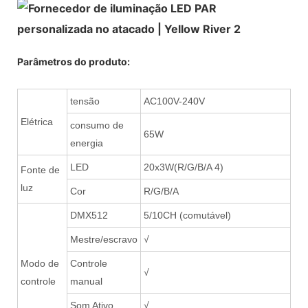
Parâmetros do produto:
tensão
AC100V-240V
Elétrica
consumo de
65W
energia
LED
20x3W(R/G/B/A 4)
Fonte de
luz
Cor
R/G/B/A
DMX512
5/10CH (comutável)
Mestre/escravo
√
Modo de
Controle
√
controle
manual
Som Ativo
√