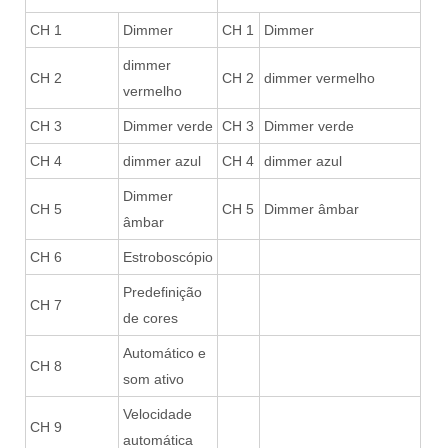
CH 1
Dimmer
CH 1
Dimmer
dimmer
CH 2
CH 2
dimmer vermelho
vermelho
CH 3
Dimmer verde
CH 3
Dimmer verde
CH 4
dimmer azul
CH 4
dimmer azul
Dimmer
CH 5
CH 5
Dimmer âmbar
âmbar
CH 6
Estroboscópio
Predefinição
CH 7
de cores
Automático e
CH 8
som ativo
Velocidade
CH 9
automática