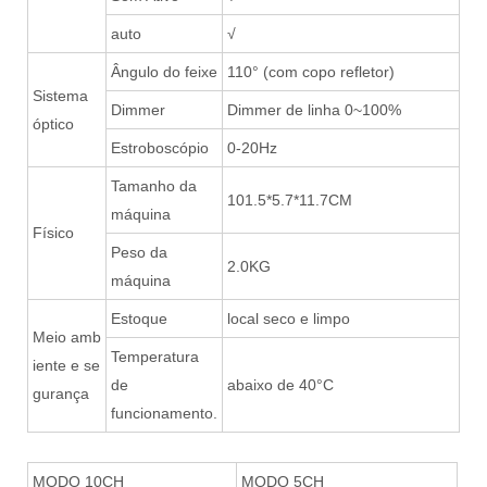
auto
√
Ângulo do feixe
110° (com copo refletor)
Sistema
Dimmer
Dimmer de linha 0~100%
óptico
Estroboscópio
0-20Hz
Tamanho da
101.5*5.7*11.7CM
máquina
Físico
Peso da
2.0KG
máquina
Estoque
local seco e limpo
Meio amb
Temperatura
iente e se
de
abaixo de 40°C
gurança
funcionamento.
MODO 10CH
MODO 5CH