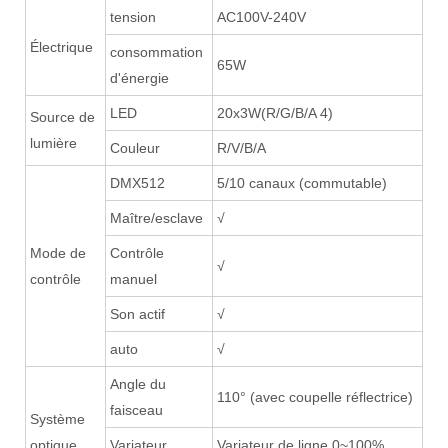
tension
AC100V-240V
Électrique
consommation
65W
d'énergie
LED
20x3W(R/G/B/A 4)
Source de
lumière
Couleur
R/V/B/A
DMX512
5/10 canaux (commutable)
Maître/esclave
√
Mode de
Contrôle
√
contrôle
manuel
Son actif
√
auto
√
Angle du
110° (avec coupelle réflectrice)
faisceau
Système
optique
Variateur
Variateur de ligne 0~100%