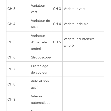
Variateur
CH 3
CH 3
Variateur vert
vert
Variateur de
CH 4
CH 4
Variateur de bleu
bleu
Variateur
Variateur d'intensité
CH 5
d'intensité
CH 5
ambré
ambré
CH 6
Stroboscope
Préréglage
CH 7
de couleur
Auto et son
CH 8
actif
Vitesse
CH 9
automatique