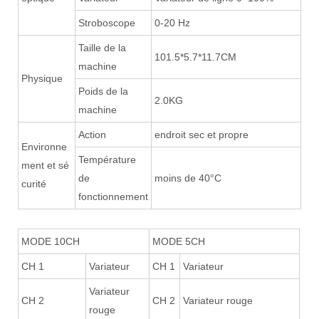
Stroboscope
0-20 Hz
Taille de la
101.5*5.7*11.7CM
machine
Physique
Poids de la
2.0KG
machine
Action
endroit sec et propre
Environne
Température
ment et sé
de
moins de 40°C
curité
fonctionnement
MODE 10CH
MODE 5CH
CH 1
Variateur
CH 1
Variateur
Variateur
CH 2
CH 2
Variateur rouge
rouge