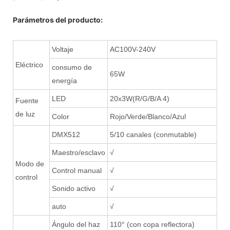
Parámetros del producto:
Voltaje
AC100V-240V
Eléctrico
consumo de
65W
energía
LED
20x3W(R/G/B/A 4)
Fuente
de luz
Color
Rojo/Verde/Blanco/Azul
DMX512
5/10 canales (conmutable)
Maestro/esclavo
√
Modo de
Control manual
√
control
Sonido activo
√
auto
√
Ángulo del haz
110° (con copa reflectora)