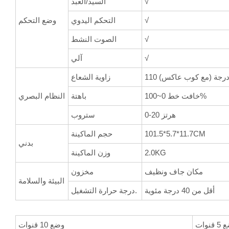
√
السيد/العبد
√
التحكم اليدوي
وضع التحكم
√
الصوت النشط
√
آلي
11 درجة (مع كوب عاكس)
زاوية الشعاع
خافت خط 0~100%
باهتة
النظام البصري
0-20 هرتز
ستروب
101.5*5.7*11.7CM
حجم الماكينة
بدني
2.0KG
وزن الماكينة
مكان جاف ونظيف
مخزون
البيئة والسلامة
أقل من 40 درجة مئوية
درجة حرارة التشغيل.
قنوات
وضع 10 قنوات