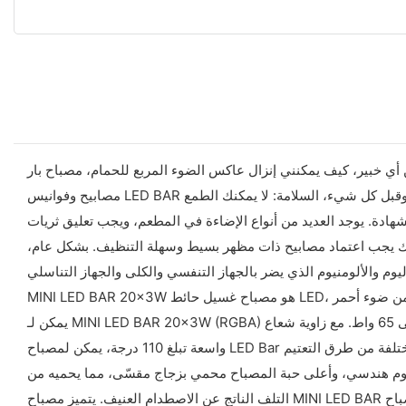
مكنني إنزال عاكس الضوء المربع للحمام، مصباح بار led بالجملة مكسور، لا يمكن إنزاله وتغييره، شكرًا لك! قم بإزالة السقف المجاور له، واستخدم يدك لإنزاله. بشكل عام، يتوفر سعر
مصابيح وفوانيس LED BAR لغرفة المعيشة الآن بمئات إلى عشرات الآلاف، ويعتمد ذلك بشكل أساسي على كيفية الاختيار! بعد ذلك، دعنا نتحدث عن كيفية الاختيار! أولاً وقبل كل شيء، السلامة: لا يمكنك الطمع
جد العديد من أنواع الإضاءة في المطعم، ويجب تعليق ثريات Yellow River
ذلك يجب اعتماد مصابيح ذات مظهر بسيط وسهلة التنظيف. بشكل عام،
MINI LED BAR 20x3W هو مصباح غسيل حائط LED، يستخدم 5 قطع من ضوء أحمر LED 3 واط، و5 قطع من ضوء أخضر LED 3 واط، و5 قطع من ضوء أزرق LED 3 واط، و5 قطع من ضوء كهرماني LED 3 واط.
يمكن لـ MINI LED BAR 20x3W (RGBA) تلبية طلب العميل لتأثيرات الألوان الأحمر والأخضر والأزرق والكهرماني. يصل جهده إلى 110 ~ 240 فولت تيار متردد 50/60 هرتز وتصل قوته إلى 65 واط. مع زاوية شعاع
واسعة تبلغ 110 درجة، يمكن لمصباح LED Bar هذا تلبية احتياجات العملاء لمجموعة أوسع من الإضاءة. سيأتي أيضًا مع كوب عاكس لك. يحتوي على طريقة تعتيم واحدة قياسية و4 أنواع مختلفة من طرق التعتيم
منيوم هندسي، وأعلى حبة المصباح محمي بزجاج مقسّى، مما يحميه من
التلف الناتج عن الاصطدام العنيف. يتميز مصباح MINI LED BAR بتأثير وميضي، ويتوفر بخمسة أوضاع وميضية. يتراوح تردد وميضه بين 0 و20 هرتز. لا يحتوي مصباح MINI LED BAR 20x3W على مروحة داخلية،