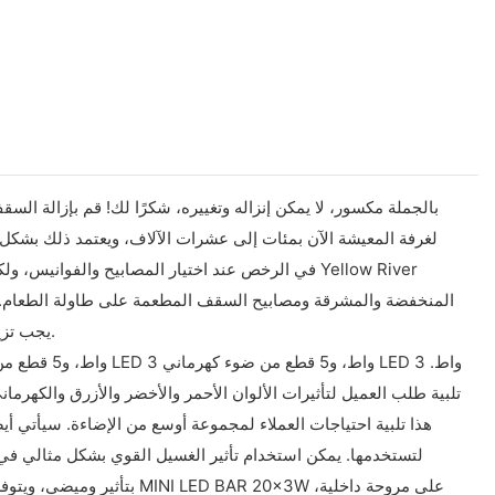
في الرخص عند اختيار المصابيح والفوانيس، ولكن يج
المنخفضة والمشرقة ومصابيح السقف المطعمة على طاولة الطعام. يح
يجب تزيين مصابيح السقف. لا يحتوي هذا المنتج على مواد سامة مثل زرنيخيد الغاليوم والألومنيوم الذي يضر بالجهاز التنفسي والكلى والجهاز التناسلي.
لتستخدمها. يمكن استخدام تأثير الغسيل القوي بشكل مثالي في 