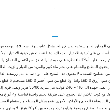
بتوجيه من أي خبير، كيف ي
ب عليك أولاً إلقاء نظرة على جودتها والتحقق من اكتمال الضمان والشهادة. يو
توي المطبخ والحمام على بخار ماء كبير والمزيد من الغبار والزيت، ل
البار وقاعة الولائم والأماكن الأخرى. صُنع هيكل المصباح من مقطع ألو