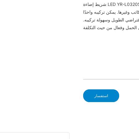
شريط إضاءة LED YR-L0320S سلمي، 20 × 3 واط، 4 ألوان في واحد. هذا الشريط بدون مروحة،
ب وغيرها. يمكن تركيبه واحدًا
لافتراضي الطويل وسهولة تركيبه.
استفسار