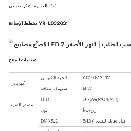
ويُبدّد الحرارة بشكل طبيعي.
مخطط الإضاءة YR-L0320S:
معلمات المنتج:
AC100V-240V
الجهد االكهربى
كهربائي
65W
استهلاك الطاقة
LED
20x3W(R/G/B/A 4)
مصدر الضوء
ر/ج/ب/أ
لون
5/10 قناة (قابلة للتبديل)
DMX512