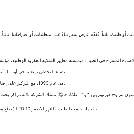
2. بضائعنا تحظى بشعبية في أوروبا وأمريكا وجنوب شرق آسيا وروسيا وغيرها، وأكثر من 60 دولة ومنطقة.
3. تأسست شركة Yellow River Lighting في عام 1999، مع التركيز على إضاءة المسرح لمدة 21 عامًا.