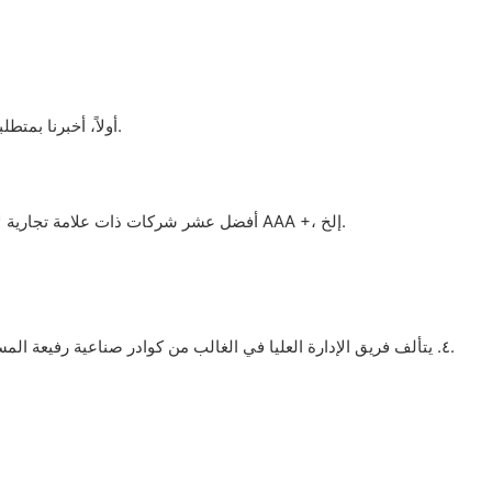
أولاً، أخبرنا بمتطلباتك أو طلبك. ثانياً، نُقدِّم عرض سعر بناءً على متطلباتك أو اقتراحاتنا. ثالثاً، يُؤكِّد العميل العينات ويُقدِّم وديعةً للطلب الرسمي. رابعاً، نُرتِّب الإنتاج.
1. أفضل عشر شركات ذات علامة تجارية لإضاءة المسرح في الصين، مؤسسة معايير الملكية الفكرية الوطنية، مؤسسة ملتزمة بعقد مقاطعة قوانغدونغ، مؤسسة ائتمان الجودة الصينية AAA +، إلخ.
٤. يتألف فريق الإدارة العليا في الغالب من كوادر صناعية رفيعة المستوى تتراوح خبرتهم بين ٦ و٢١ عامًا. حاليًا، تمتلك الشركة ثلاثة مراكز بحث وتطوير وثلاث علامات تجارية: إضاءة النهر الأصفر، وياجلاي، وياجيسي.