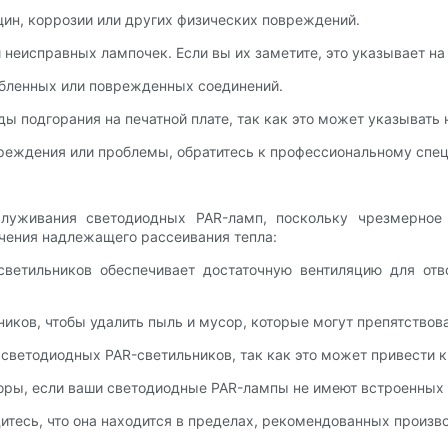
щин, коррозии или других физических повреждений.
 неисправных лампочек. Если вы их заметите, это указывает н
абленных или поврежденных соединений.
ды подгорания на печатной плате, так как это может указывать
вреждения или проблемы, обратитесь к профессиональному спец
луживания светодиодных PAR-ламп, поскольку чрезмерное
ечения надлежащего рассеивания тепла:
-светильников обеспечивает достаточную вентиляцию для отв
ников, чтобы удалить пыль и мусор, которые могут препятствов
светодиодных PAR-светильников, так как это может привести 
торы, если ваши светодиодные PAR-лампы не имеют встроенных 
дитесь, что она находится в пределах, рекомендованных произв