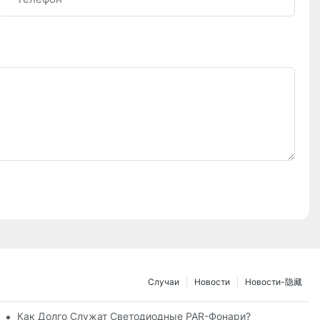
Случаи
Новости
Новости-隐藏
Регулируемой Яркостью?
Как Долго Служат Светодиодные PAR-Фонари?