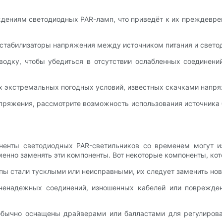
дениям светодиодных PAR-ламп, что приведёт к их преждеврем
и стабилизаторы напряжения между источником питания и свет
водку, чтобы убедиться в отсутствии ослабленных соединени
их экстремальных погодных условий, известных скачками напр
пряжения, рассмотрите возможность использования источника
енты светодиодных PAR-светильников со временем могут и
енно заменять эти компоненты. Вот некоторые компоненты, кот
ипы стали тусклыми или неисправными, их следует заменить но
 ненадежных соединений, изношенных кабелей или поврежден
бычно оснащены драйверами или балластами для регулирован