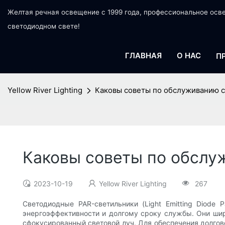
Желтая речная освещение с 1999 года, профессиональное ос
светодиодном свете!
ГЛАВНАЯ
О НАС
П
Yellow River Lighting
Каковы советы по обслуживанию 
Каковы советы по обслу
2023-10-19
Yellow River Lighting
267
Светодиодные PAR-светильники (Light Emitting Diode P
энергоэффективности и долгому сроку службы. Они шир
сфокусированный световой луч. Для обеспечения долгов