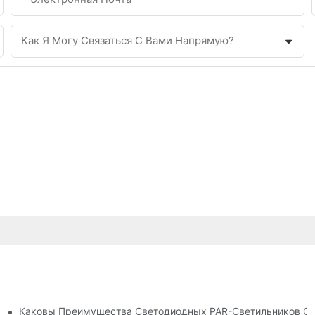
Как Я Могу Связаться С Вами Напрямую?
Каковы Преимущества Светодиодных PAR-Светильников С 
 Сценического Освещения: Плюсы И Минусы