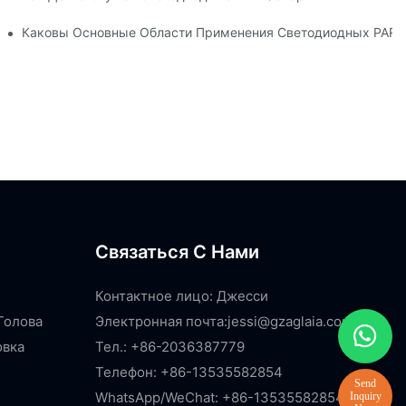
т Для Художественных Галерей И Музеев?
Каковы Основные Области Применения Светодиодных PAR-
Связаться С Нами
Контактное лицо: Джесси
Голова
Электронная почта:
jessi@gzaglaia.com
овка
Тел.: +86-2036387779
Телефон: +86-13535582854
WhatsApp/WeChat: +86-13535582854