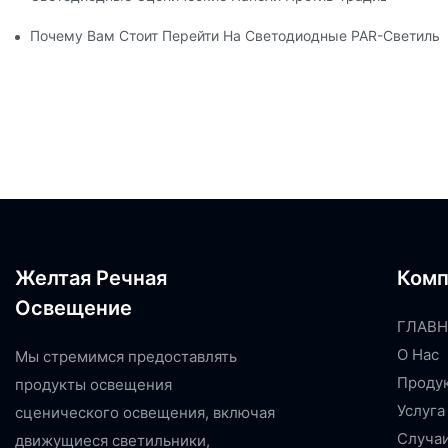
Почему Вам Стоит Перейти На Светодиодные PAR-Светильн
Желтая Речная
Комп
Освещение
ГЛАВН
О Нас
Мы стремимся предоставлять
Проду
продукты освещения
Услуга
сценического освещения, включая
Случа
движущиеся светильники,