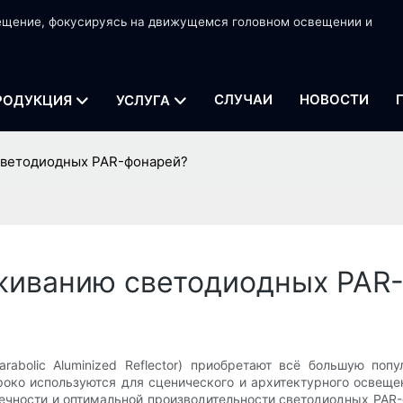
вещение, фокусируясь на движущемся головном освещении и
СЛУЧАИ
НОВОСТИ
РОДУКЦИЯ
УСЛУГА
светодиодных PAR-фонарей?
живанию светодиодных PAR
arabolic Aluminized Reflector) приобретают всё большую по
око используются для сценического и архитектурного освеще
ечности и оптимальной производительности светодиодных PAR