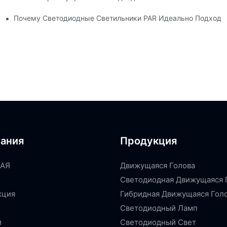
ики В Вашем Бизнесе?
Почему Светодиодные Светильники PAR Идеально Подходя
ания
Продукция
АЯ
Движущаяся Голова
Светодиодная Движущаяся 
кция
Гибридная Движущаяся Гол
Светодиодный Ламп
и
Светодиодный Свет