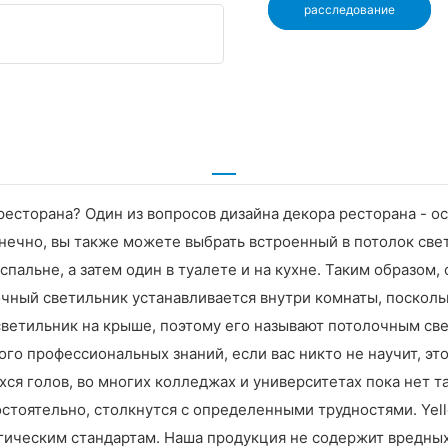
расследование
есторана? Один из вопросов дизайна декора ресторана - о
онечно, вы также можете выбрать встроенный в потолок све
спальне, а затем один в туалете и на кухне. Таким образом
чный светильник устанавливается внутри комнаты, поскольк
светильник на крыше, поэтому его называют потолочным све
ого профессиональных знаний, если вас никто не научит, эт
ся голов, во многих колледжах и университетах пока нет т
мостоятельно, столкнутся с определенными трудностями. Yel
ческим стандартам. Наша продукция не содержит вредных ве