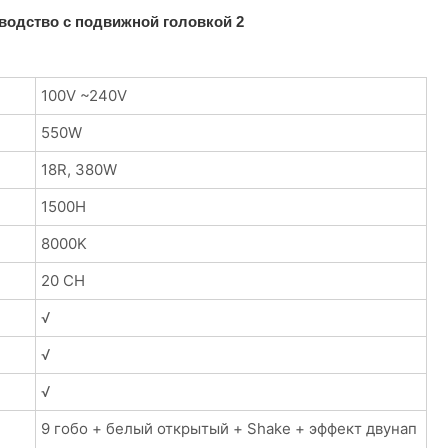
100V ~240V
550W
18R, 380W
1500H
8000K
20 CH
√
√
√
9 гобо + белый открытый + Shake + эффект двунап