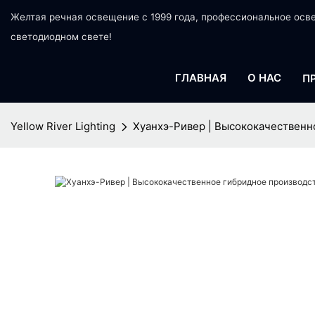
Желтая речная освещение с 1999 года, профессиональное ос
светодиодном свете!
ГЛАВНАЯ
О НАС
П
Yellow River Lighting
Хуанхэ-Ривер | Высококачественн