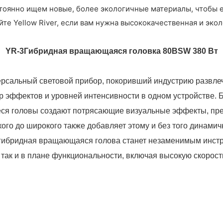
остоянно ищем новые, более экологичные материалы, чтобы 
е Yellow River, если вам нужна высококачественная и экол
YR-3
Гибридная вращающаяся головка 80BSW 380 Вт
рсальный световой прибор, покоривший индустрию развлече
тр эффектов и уровней интенсивности в одном устройстве
еся головы создают потрясающие визуальные эффекты, п
кого до широкого также добавляет этому и без того динами
, гибридная вращающаяся голова станет незаменимым инс
, так и в плане функциональности, включая высокую скоро