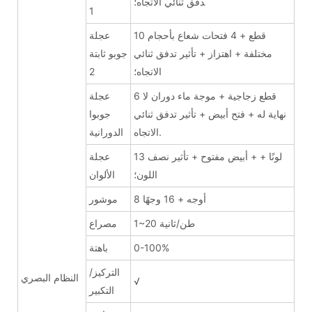
دفق ثنائي الاتجاه؛
1
10 قطع + 4 فتحات شعاع بأحجام
عجلة
مختلفة + اهتزاز + تأثير تدفق ثنائي
جوبو ثابتة
الاتجاه؛
2
6 قطع زجاجية + موجة ماء دوران لا
عجلة
نهاية له + فتح أبيض + تأثير تدفق ثنائي
جوبوا
الاتجاه.
الدورانية
13 لونًا + + أبيض مفتوح + تأثير نصف
عجلة
اللون؛
الألوان
8 أوجه + 16 وجهًا
موشور
1~20 طن/ثانية
مصراع
0-100%
باهتة
التركيز/
النظام البصري
√
التكبير