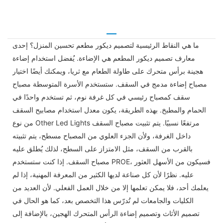
ما هي النقاط الرئيسية لتصميم ديكور مطعم تحسين المنزل؟ إحدى
معارف تصميم ديكور المطعم هي الإضاءة. يُفضل استخدام إضاءة
هجينة برأس متحرك على طاولة الطعام مع ثريا، ويمكنك أيضًا اختيار
مصباح إضاءة مدمج في السقف. ستستخدم الأسرة المتوسطة مصباح
سقف كمصباح رئيسي في كل غرفة نوم، ثم تستخدم واحدًا في
الحمام والمطبخ. بهذه الطريقة، يكون معدل استخدام مصابيح السقف
من نوع Other Led Lights مرتفعًا نسبيًا. يتم تثبيت مصباح السقف
داخل الغرفة، ولأن الجزء العلوي من المصباح مسطح، يتم تثبيته
بالقرب من السقف، مثل الامتزاز على السطح، لذلك يُطلق عليه
مصباح السقف. إذا كنت ستستخدم PROE، فسيكون من الأسهل العثور
عليه. نظرًا لأن كل صناعة لديها الكثير من المعرفة المهنية، إذا لم
يعلمك أحد، فلا يمكن تعلمها إلا من خلال العمل الفعلي. لأن العديد من
الكليات والجامعات لم تُدرّس هذا التخصص بعد، كما هو الحال في
تصميم الأثاث وتصميم إضاءة الرأس المتحرك الهجين، بالإضافة إلى