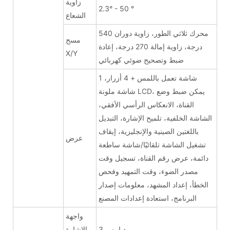
زاوية
2.3° - 50 °
الشعاع
محرك ثلاثي الطور، زاوية دوران 540
مسح
درجة، زاوية إمالة 270 درجة، إعادة
X/Y
ضبط وتصحيح ضوئي كهربائي
1 شاشة تعمل باللمس + 4 أزرار،
شاشة ملونة LCD، يمكن ضبط وضع
القناة، الانعكاس الرأسي الأفقي،
الشاشة الخلفية، تلميح الإشارة، التبديل
باللغتين الصينية والإنجليزية، إيقاف
عرض
تشغيل الشاشة تلقائيًا/شاشة ساطعة
دائمة، عرض رقم القناة، تسجيل وقت
مصدر الضوء، وقت التمهيد وفحص
الخطأ، إعداد المشهد، معلومات إصدار
البرنامج، استعادة إعدادات المصنع
واجهة
3 دبابيس
الإشارة