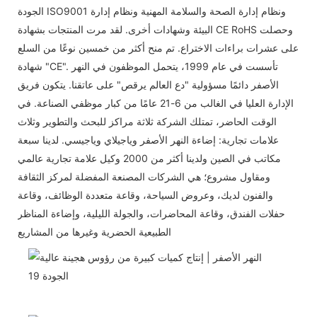
الجودة ISO9001 ونظام إدارة الصحة والسلامة المهنية ونظام إدارة
البيئة وشهادات أخرى. لقد مرت المنتجات بشهادة CE RoHS وحصلت
على عشرات براءات الاختراع. تم منح أكثر من خمسين نوعًا من السلع
شهادة "CE". تأسست في عام 1999، يتحمل الموظفون في النهر
الأصفر دائمًا مسؤولية "دع العالم يرقص" على عاتقنا. يتكون فريق
الإدارة العليا في الغالب من 6-21 عامًا من كبار موظفي الصناعة. في
الوقت الحاضر، تمتلك الشركة ثلاثة مراكز للبحث والتطوير وثلاث
علامات تجارية: إضاءة النهر الأصفر وياجيلاي وياجيسي. لدينا سبعة
مكاتب في الصين ولدينا أكثر من 2000 وكيل علامة تجارية عالمي
ومقاول مشروع؛ هي الشركات المصنعة المفضلة لمركز الثقافة
والفنون لديك، وعروض السياحة، وقاعة متعددة الوظائف، وقاعة
حفلات الفندق، وقاعة المحاضرات، والجولة الليلية، وإضاءة المناظر
الطبيعية الحضرية وغيرها من المشاريع