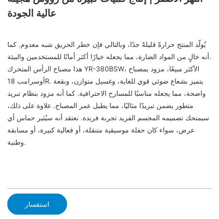
عالية الجودة
يُولّد المنتج حرارةً قليلةً جدًا، وبالتالي فإن خطر الحريق شبه معدوم. كما
أنه خالٍ من المواد الضارة، مما يجعله خيارًا أكثر أمانًا للمستخدمين والبيئة.
هذا مصباح الرأس المتحرك YR-380BSW، الأكثر مبيعًا، مزود بمصباح
أوسرامب 18R. يتميز بشعاع ضوئي قوي للغاية، وغسيل متوازن، وبقعة
واضحة، مما يجعله مناسبًا للمسارح الاحترافية. كما أنه مزود بنظام تبريد
متطور يضمن تبريدًا مثاليًا، مما يطيل عمر المصباح. علاوة على ذلك،
سيمنحك تصميمه المجسم الفريد تجربة فريدة. نعتقد أنه سيُثير حماس أي
عرض، سواء كان حفلة موسيقية متنقلة، أو فعالية كبيرة، أو مسابقة
وطنية.
استفسار