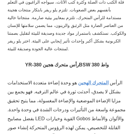
قلة الكتب ذات الصلة وكثرة كتب الأثاث، سيواجه الراغبون في التعلم
بأنفسهم بعض الصعوبات. تلتزم يلو ريفر بابتكار منتجات هجينة
مستدامة للرأس المتحرك، تلتزم بمعايير بيئية صارمة. منتجاتنا خالية
من العناصر الضارة مثل الزئبق والزينون، مما يضمن سلامتها للإنسان
والكوكب. نستكشف باستمرار مواد جديدة وصديقة للبيئة لتقليل بصمتنا
الكربونية بشكل أكبر وإحداث تأثير إيجابي على البيئة. اختر يلو ريفر
لمنتجات عالية الجودة وصديقة للبيئة.
رأس متحرك هجين 80BSW 380 واط
YR-3
الرأس
المتحرك الهجين
هو وحدة إضاءة متعددة الاستخدامات
بشكل لا يصدق، أحدثت ثورة في عالم الترفيه. فهو يجمع بين
مزايا الإضاءة الموضعية والإضاءة المغسولة، مما يتيح تحقيق
مجموعة واسعة من التأثيرات ودرجات الشدة في وحدة واحدة.
بفضل مصابيح LED القوية وخيارات Gobos والألوان والأنماط
القابلة للتخصيص، يمكن لهذه الرؤوس المتحركة إنشاء صور