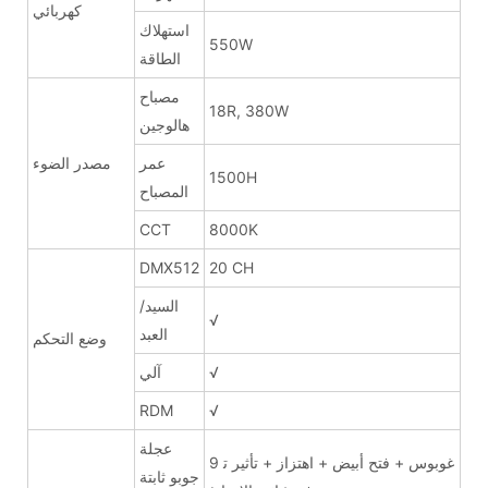
كهربائي
استهلاك
550W
الطاقة
مصباح
18R, 380W
هالوجين
عمر
مصدر الضوء
1500H
المصباح
CCT
8000K
DMX512
20 CH
السيد/
√
العبد
وضع التحكم
√
آلي
RDM
√
عجلة
9 غوبوس + فتح أبيض + اهتزاز + تأثير ت
جوبو ثابتة