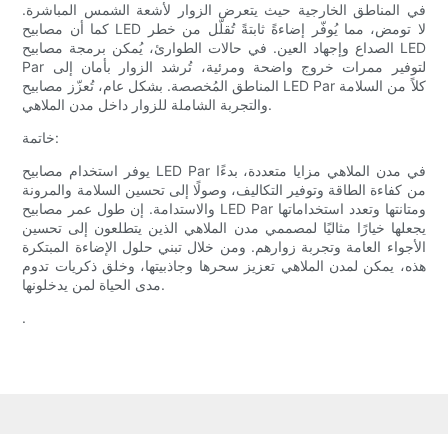
في المناطق الخارجية حيث يتعرض الزوار لأشعة الشمس المباشرة.
كما أن مصابيح LED لا تومض، مما يُوفّر إضاءةً ثابتةً تُقلّل من خطر
الصداع وإجهاد العين. في حالات الطوارئ، يُمكن برمجة مصابيح LED
Par لتوفير ممرات خروج واضحة ومرئية، تُرشد الزوار بأمان إلى
المناطق المُخصصة. بشكل عام، تُعزّز مصابيح LED Par كلاً من السلامة
والتجربة الشاملة للزوار داخل مدن الملاهي.
خاتمة:
يوفر استخدام مصابيح LED Par في مدن الملاهي مزايا متعددة، بدءًا
من كفاءة الطاقة وتوفير التكاليف، وصولًا إلى تحسين السلامة والمرونة
والاستدامة. إن طول عمر مصابيح LED Par ومتانتها وتعدد استخداماتها
يجعلها خيارًا مثاليًا لمصممي مدن الملاهي الذين يتطلعون إلى تحسين
الأجواء العامة وتجربة زوارهم. ومن خلال تبني حلول الإضاءة المبتكرة
هذه، يمكن لمدن الملاهي تعزيز سحرها وجاذبيتها، وخلق ذكريات تدوم
مدى الحياة لمن يدخلونها.
.