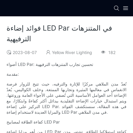
فوائد إضاءة LED Par في المتنزهات
الترفيهية
2023-08-07
Yellow River Lighting
182
أضواء LED Par: تحسين تجارب المتنزهات الترفيهية
مقدمة:
تُعدّ مدن الملاهي مركزًا للإثارة والترفيه، حيث تتيح للزوار فرصة
الانغماس في معالمها المثيرة وتجاربها الممتعة. وخلف الكواليس، يُعدّ
الإضاءة أحد العوامل الأساسية التي تُضفي على الأجواء العامة وروعتها.
ويتم استبدال خيارات الإضاءة التقليدية ببدائل أكثر كفاءةً وابتكارًا، مع
التركيز على إضاءة LED Par. في هذه المقالة، سنستكشف الفوائد
والمزايا العديدة لاستخدام إضاءة LED Par في مدن الملاهي.
كفاءة الطاقة لمصابيح LED Par
من أهم مزايا إضاءة LED Par كفاءة استهلاكها للطاقة. تشتهر مدن