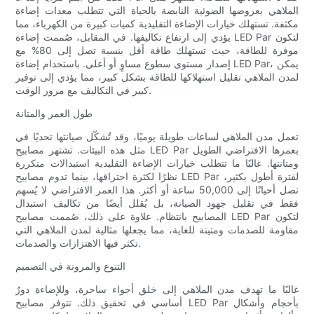
الملاهي بعروضها الضوئية النابضة بالحياة التي تتطلب معدات إضاءة
مكثفة. تستهلك خيارات الإضاءة التقليدية كميات كبيرة من الكهرباء، مما
يؤدي إلى ارتفاع تكاليفها. في المقابل، صُممت إضاءة LED Par لتكون
موفرة للطاقة، حيث تستهلك طاقة أقل بنسبة تصل إلى 80% مع
إصدار مستوى سطوع مساوٍ أو أعلى. باستخدام إضاءة LED Par، يمكن
لمدن الملاهي تقليل استهلاكها للطاقة بشكل كبير، مما يؤدي إلى توفير
كبير في التكاليف مع مرور الوقت.
طول العمر والمتانة
تعمل مدن الملاهي لساعات طويلة يوميًا، وقد تُشكّل صيانتها تحديًا في
مثل هذه البيئات. تشتهر مصابيح LED Par بعمرها الافتراضي الطويل
ومتانتها. غالبًا ما تتطلب خيارات الإضاءة التقليدية استبدالات متكررة
نظرًا لكثرة احتراقها، بينما تدوم مصابيح LED Par لفترة أطول بكثير،
تصل أحيانًا إلى 50,000 ساعة أو أكثر. هذا العمر الافتراضي لا يُسهم
فقط في تقليل جهود الصيانة، بل يُقلل أيضًا من تكاليف استبدال
المصابيح بانتظام. علاوة على ذلك، صُممت مصابيح LED Par لتكون
مقاومة للصدمات ومتينة للغاية، مما يجعلها مثالية لمدن الملاهي التي
تكثر فيها الاهتزازات والصدمات.
التنوع والمرونة في التصميم
غالبًا ما تهدف مدن الملاهي إلى خلق أجواء ساحرة، وللإضاءة دورٌ
أساسي في تحقيق ذلك. تتوفر مصابيح LED Par بأحجام وأشكال