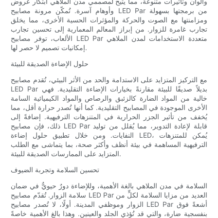
وألوان وتأثيرات متنوعة، مما يتيح لمصممي مدن الملاهي ابتكار عروض
وأوهام آسرة. تُمكّن مرونة مصابيح LED Par من برمجتها بسهولة
ومزامنتها مع الصوت والحركة والمؤثرات الحسية الأخرى، مما يخلق
تجارب غامرة للزوار. من إبراز المعالم المعمارية إلى تحسين تجارب
الألعاب، توفر مصابيح LED Par متعددة الاستخدامات لمدن الملاهي
إمكانيات تصميم لا حصر لها.
حلول الإضاءة الصديقة للبيئة
مع التركيز المتزايد على الاستدامة والحد من الأثر البيئي، تُقدم مصابيح
LED Par بديلاً صديقًا للبيئة مقارنةً بخيارات الإضاءة التقليدية. فهي
خالية من المواد الضارة كالزئبق والرصاص والمواد الكيميائية السامة
الأخرى الموجودة في المصابيح التقليدية. كما أنها تُصدر حرارة أقل، مما
يُخفف من تأثير الجزر الحرارية في المتنزهات الترفيهية. إضافةً إلى
ذلك، فإن مصابيح LED Par قابلة لإعادة التدوير، مما يُقلل من توليد
النفايات. ومن خلال تطبيق حلول إضاءة LED، يُمكن للمتنزهات
الترفيهية المساهمة في بيئة أنظف وأكثر صحة، بما يتماشى مع الطلب
المتزايد على الممارسات الصديقة للبيئة.
تحسين السلامة وتجربة الضيوف
السلامة في مدن الملاهي بالغة الأهمية، وللإضاءة دورٌ حيويٌّ في ضمان
سلامة الزوار. تُقدّم مصابيح LED Par العديد من مزايا السلامة لكلٍّ من
الزوار وموظفي المدينة. أولًا، لا تُصدر مصابيح LED Par أشعةً فوق
بنفسجية ضارة، والتي قد تُؤذي الجلد والعينين. وهذا بالغ الأهمية خاصةً