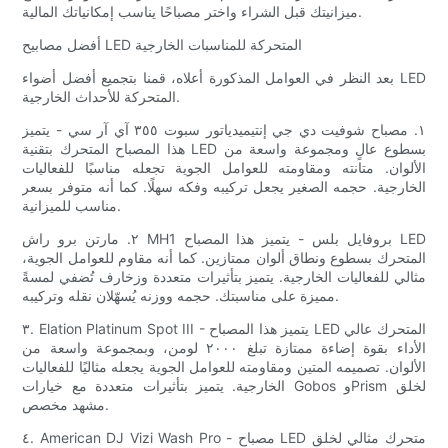
ميزانيتك قبل الشراء واختر مصباحًا يناسب إمكانياتك المالية.
أفضل مصابيح LED المتحركة للمناسبات الخارجية
بعد النظر في العوامل المذكورة أعلاه، قمنا بتجميع أفضل أضواء LED
المتحركة للأحداث الخارجية.
١. مصباح شوفيت دي جي إنتيميدياتور سبوت ٣٥٥ آي آر سي - يتميز
هذا المصباح المتحرك بتقنية LED بسطوع عالٍ ومجموعة واسعة من
الألوان. متانته ومقاومته للعوامل الجوية تجعله مناسبًا للفعاليات
الخارجية. حجمه الصغير يجعل تركيبه وفكه سهلًا. كما أنه متوفر بسعر
مناسب للميزانية.
٢. مارتن برو راش MH1 بروفايل بلس - يتميز هذا المصباح LED
المتحرك بسطوع ونطاق ألوان ممتازين. كما أنه مقاوم للعوامل الجوية،
مثالي للفعاليات الخارجية. يتميز بتأثيرات متعددة وزخارف تُضفي لمسةً
مميزة على مناسبتك. حجمه ووزنه يُسهّلان نقله وتركيبه.
٣. Elation Platinum Spot III - يتميز هذا المصباح LED المتحرك عالي
الأداء بقوة إضاءة ممتازة تبلغ ٢٠٠٠ لومن، وبمجموعة واسعة من
الألوان. تصميمه المتين ومقاومته للعوامل الجوية يجعله مثاليًا للفعاليات
الخارجية. يتميز بتأثيرات متعددة مع خيارات Gobos وPrism لخلق
مشهد مخصص.
٤. American DJ Vizi Wash Pro - مصباح LED متحرك مثالي لخلق