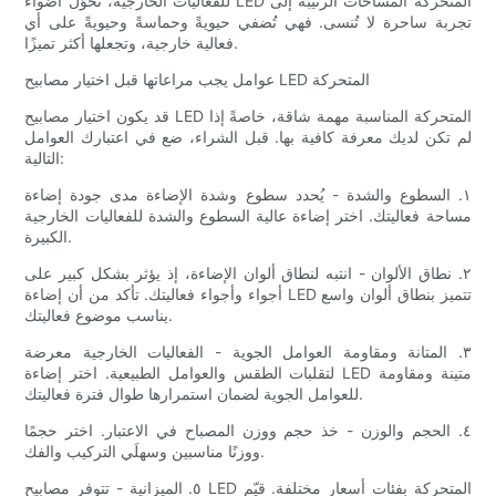
للفعاليات الخارجية، تُحوّل أضواء LED المتحركة المساحات الرتيبة إلى
تجربة ساحرة لا تُنسى. فهي تُضفي حيويةً وحماسةً وحيويةً على أي
فعالية خارجية، وتجعلها أكثر تميزًا.
عوامل يجب مراعاتها قبل اختيار مصابيح LED المتحركة
قد يكون اختيار مصابيح LED المتحركة المناسبة مهمة شاقة، خاصةً إذا
لم تكن لديك معرفة كافية بها. قبل الشراء، ضع في اعتبارك العوامل
التالية:
١. السطوع والشدة - يُحدد سطوع وشدة الإضاءة مدى جودة إضاءة
مساحة فعاليتك. اختر إضاءة عالية السطوع والشدة للفعاليات الخارجية
الكبيرة.
٢. نطاق الألوان - انتبه لنطاق ألوان الإضاءة، إذ يؤثر بشكل كبير على
أجواء وأجواء فعاليتك. تأكد من أن إضاءة LED تتميز بنطاق ألوان واسع
يناسب موضوع فعاليتك.
٣. المتانة ومقاومة العوامل الجوية - الفعاليات الخارجية معرضة
لتقلبات الطقس والعوامل الطبيعية. اختر إضاءة LED متينة ومقاومة
للعوامل الجوية لضمان استمرارها طوال فترة فعاليتك.
٤. الحجم والوزن - خذ حجم ووزن المصباح في الاعتبار. اختر حجمًا
ووزنًا مناسبين وسهلَي التركيب والفك.
٥. الميزانية - تتوفر مصابيح LED المتحركة بفئات أسعار مختلفة. قيّم