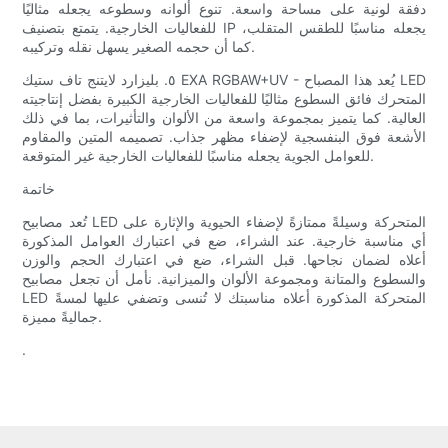
دفقة لونية على مساحة واسعة. تنوع ألوانه وسطوعه يجعله مثاليًا
للفعاليات الخارجية. يتمتع بتصنيف IP يجعله مناسبًا للطقس المتقلب،
كما أن حجمه الصغير يسهل نقله وتركيبه.
٥. بليزارد لايتنج تاف ستيك EXA RGBAW+UV - يُعد هذا المصباح LED
المتحرك فائق السطوع مثاليًا للفعاليات الخارجية الكبيرة بفضل إنتاجيته
العالية. كما يتميز بمجموعة واسعة من الألوان والتأثيرات، بما في ذلك
الأشعة فوق البنفسجية لإضفاء مظهر جذاب. تصميمه المتين والمقاوم
للعوامل الجوية يجعله مناسبًا للفعاليات الخارجية غير المتوقعة.
خاتمة
تُعد مصابيح LED المتحركة وسيلةً ممتازةً لإضفاء الحيوية والإثارة على
أي مناسبة خارجية. عند الشراء، ضع في اعتبارك العوامل المذكورة
أعلاه لضمان نجاحها. قبل الشراء، ضع في اعتبارك الحجم والوزن
والسطوع والمتانة ومجموعة الألوان والميزانية. نأمل أن تجعل مصابيح
LED المتحركة المذكورة أعلاه مناسبتك لا تُنسى وتضفي عليها لمسةً
جماليةً مميزة.
.