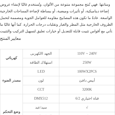
ومتانتها. فهي تُنتج مجموعة متنوعة من الألوان، وتُستخدم غالبًا لإنشاء عروض
إضاءة ديناميكية، أو تأثيرات وميضية، أو ببساطة لإضاءة المساحات الخارجية
الواسعة. عادةً ما تكون هذه المصابيح مقاومة للعوامل الجوية ومصممة لتحمل
الظروف الخارجية مثل المطر والغبار وتقلبات درجات الحرارة. كما أنها غالبًا ما
تأتي مع أقواس تثبيت قابلة للتعديل أو خيارات تعليق لتسهيل التركيب والتثبيت.
معايير المنتج
110V ~ 240V
الجهد االكهربى
كهربائي
250W
استهلاك الطاقة
LED
100WX2PCS
أبيض دافئ
لون
مصدر الضوء
CCT
3200K
6/2 قناة اختياري
DMX512
√
سيد/عبد
وضع التحكم