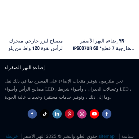
إضاءة النهر الأصفر YR-
مصباح ليزر خارجي متحرك
IP6007QR الخارجية 7 قطع* 60
الرأس بقوة 120 واط من يلو
واط زووم رأس متحرك ضوء
ريفر لايتنج YR-IP120B
غسل مع عين النحل
إضاءة النهر الصفراء
نحن ملتزمون بتوفير منتجات الإضاءة على المسرح بما في ذلك نقل
مصابيح الرأس وأضواء LED ، وغسالات الجدران ، وأضواء شريط LED ،
وما إلى ذلك ، وتوفير خدمات مستقرة وخدمات عالية الجودة.
سياسة
|
خريطة sitemap
حقوق الطبع والنشر © 2025 النهر الأصفر |