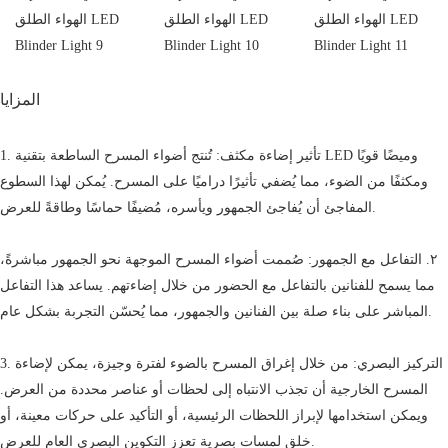
المزايا
1. تأثير إضاءة مكثف: تُنتج أضواء المسرح الساطعة بتقنية LED وميضًا قويًا
ومكثفًا من الضوء، مما يُضفي تأثيرًا دراميًا على المسرح. يُمكن لهذا السطوع
المفاجئ أن يُفاجئ الجمهور ويأسره، مُضيفًا حماسًا وطاقةً للعرض.
٢. التفاعل مع الجمهور: صُممت أضواء المسرح الموجهة نحو الجمهور مباشرةً،
مما يسمح للفنانين بالتفاعل مع الحضور من خلال إضاءتهم. يساعد هذا التفاعل
المباشر على بناء صلة بين الفنانين والجمهور، مما يُحسّن التجربة بشكل عام.
3. التركيز البصري: من خلال إغراق المسرح بالضوء لفترة وجيزة، يمكن لإضاءة
المسرح الخارجية أن تجذب الانتباه إلى لحظات أو عناصر محددة من العرض.
ويمكن استخدامها لإبراز اللحظات الرئيسية، أو التأكيد على حركات معينة، أو
خلق لمسات بصرية تعزز التكوين البصري العام للعرض.