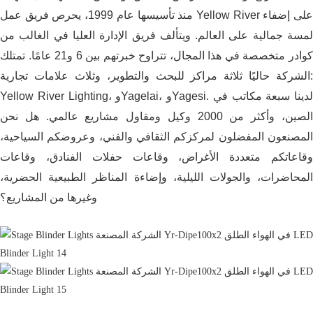
منذ تأسيسها عام 1999، يحرص فريق عمل Yellow River على إضفاء
لمسة جمالية على العالم. ويتألف فريق الإدارة العليا في الغالب من
كوادر متخصصة في هذا المجال، تتراوح خبرتهم بين 6 و21 عامًا. تمتلك
الشركة حاليًا ثلاثة مراكز للبحث والتطوير، وثلاث علامات تجارية:
Yellow River Lighting، وYagelai، وYagesi. لدينا سبعة مكاتب في
الصين، وأكثر من 2000 وكيل ومقاول مشاريع عالمي. هل نحن
المصنعون المفضلون لمركزكم الثقافي والفني، وعروضكم السياحية،
وقاعاتكم متعددة الأغراض، وقاعات حفلات الفنادق، وقاعات
المحاضرات، والجولات الليلية، وإضاءة المناظر الطبيعية الحضرية،
وغيرها من المشاريع؟