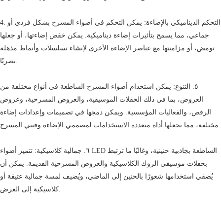
4. التحكم الديناميكي بالإضاءة: يمكن التحكم في أضواء المسرح بشكل فردي أو
جماعي، مما يسمح بتأثيرات إضاءة ديناميكية. يمكن خفض إضاءتها، أو جعلها
تومض، أو مزامنتها مع عناصر الإضاءة الأخرى لإنشاء تسلسلات وأنماط مذهلة
بصريًا.
٥. التنوع: يمكن استخدام أضواء المسرح الساطعة في أنواع مختلفة من
العروض، بما في ذلك الحفلات الموسيقية، والعروض المسرحية، وعروض
الرقص، والفعاليات المؤسسية. ويمكن دمجها في تصميمات وإعدادات إضاءة
مختلفة، مما يجعلها أداة متعددة الاستخدامات لمصممي الإضاءة وفنيي المسرح.
٦. جمالية كلاسيكية: تتميز أضواء LED الساطعة بجاذبية حنينية، وغالبًا ما ترتبط
بحفلات موسيقى الروك الكلاسيكية والعروض المسرحية القديمة. يمكن أن
يُضفي استخدامها شعورًا بالحنين إلى الماضي، ويُضيف لمسة جمالية عتيقة أو
كلاسيكية إلى العرض.