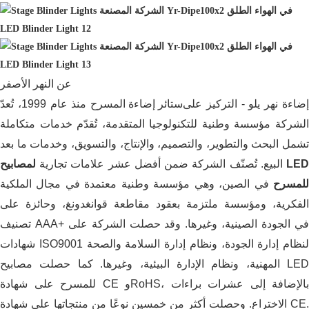
عن النهر الأصفر
ضاءة نهر يلو - التركيز على
ستائر إضاءة المسرح
منذ عام 1999، تُعدّ
الشركة مؤسسة وطنية للتكنولوجيا المتقدمة، تُقدّم خدمات متكاملة
تشمل البحث والتطوير، والتصميم، والإنتاج، والتسويق، وخدمات ما بعد
البيع. تُصنّف الشركة ضمن أفضل عشر علامات تجارية
لمصابيح LED
للمسرح
في الصين، وهي مؤسسة وطنية معتمدة في مجال الملكية
الفكرية، ومؤسسة ملتزمة بعقود مقاطعة قوانغدونغ، وحائزة على
تصنيف AAA+ في الجودة الصينية، وغيرها. وقد حصلت الشركة على
شهادات ISO9001 لنظام إدارة الجودة، ونظام إدارة السلامة والصحة
المهنية، ونظام الإدارة البيئية، وغيرها. كما حصلت مصابيح LED
للمسرح على شهادة CE وRoHS، بالإضافة إلى عشرات براءات
الاختراع. وحصلت أكثر من خمسين نوعًا من منتجاتها على شهادة CE.