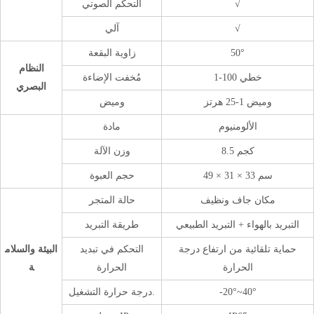
√
التحكم الصوتي
√
آلي
50°
زاوية البقعة
النظام
1-100 خطي
مُخفت الإضاءة
البصري
وميض 1-25 هرتز
وميض
الألومنيوم
مادة
8.5 كجم
وزن الآلة
49 × 31 × 33 سم
حجم العبوة
مكان جاف ونظيف
حالة المتجر
التبريد بالهواء + التبريد الطبيعي
طريقة التبريد
حماية تلقائية من ارتفاع درجة
التحكم في تبديد
البيئة والسلام
الحرارة
الحرارة
ة
-20°~40°
درجة حرارة التشغيل.