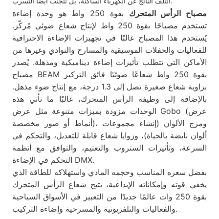
التلف الناتج عن الكهرباء الساكنة، بل تتجنب أيضًا التسرب.
مصباح الرأس المتحرك
بقوة 250 واط هو وحدة إضاءة
تستخدم مصباحًا بقوة 250 واط لإنتاج شعاع ضوئي مُركّز.
يُستخدم هذا المصباح غالبًا في تجهيزات الإضاءة الاحترافية
للفعاليات والحفلات الموسيقية والمسارح والنوادي وغيرها من
الأماكن التي تتطلب تأثيرات إضاءة ديناميكية ومذهلة. يُصدر
مصباح BEAM بقوة 250 واط شعاعًا ضوئيًا فائق التركيز
بزاوية شعاع صغيرة تصل إلى 1.3 درجة، مع إنتاج ضوء مذهل.
بالإضافة إلى وظيفة الرأس المتحرك، غالبًا ما تأتي هذه
الوحدات مزودة بميزات متنوعة مثل عرض Gobo (عرض
أنماط أو صور مخصصة)، ومزج الألوان (إنشاء مجموعات
ألوان نابضة بالحياة)، وزوايا شعاع قابلة للتعديل، والتحكم في
السرعة، وتأثيرات الستروب والتعتيم، والتوافق مع أنظمة
التحكم في الإضاءة DMX.
بفضل سعره المناسب وحجمه المادي واستهلاكه للطاقة الذي
يخفي قوته وإمكاناته الإبداعية، يتيح شعاع الرأس المتحرك
بقوة 250 وات عالمًا جديدًا من التعبير في الأسواق السياحية
والفعاليات والتلفزيونية والمسرحية وإضاءة التركيب.