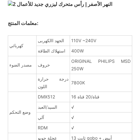
معلمات المنتج:
110V ~240V
الجهد االكهربى
كهربائي
400W
استهلاك الطاقة
ORIGINAL PHILIPS MSD
خروف
مصدر الضوء
250W
درجة حرارة
7800K
اللون
16 قناة/20 قناة
DMX512
√
السيد/العبد
وضع التحكم
√
آلي
RDM
√
13 ثابت gobo + أبيض
عجلة جوبو