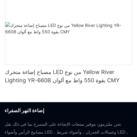
مصباح إضاءة متحرك LED من نوع Yellow River
Lighting YR-660B بقوة 550 واط مع ألوان CMY
إضاءة النهر الصفراء
نحن ملتزمون بتوفير منتجات الإضاءة على المسرح بما في ذلك نقل
مصابيح الرأس وأضواء LED ، وغسالات الجدران ، وأضواء شريط LED ،