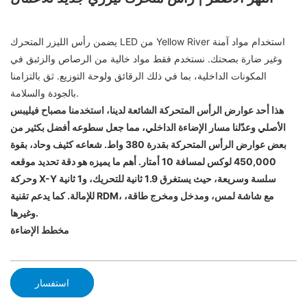
يضمن رأس الليزر المتحرك LED من Yellow River استخدام مواد آمنة
وغير ضارة بصحتك. نستخدم فقط مواد خالية من الرصاص والزئبق في
المكونات الداخلية، بما في ذلك الرقائق ولوحة التوزيع. ثق بالتزامنا
بالجودة والسلامة.
هذا أحد عوارض الرأس المتحركة الشائعة لدينا، استخدمنا مصباح فيليبس
الأصلي وعدّلنا مسار الإضاءة الداخلي، مما جعل سطوعه أفضل بكثير من
بعض عوارض الرأس المتحركة بقدرة 380 واط. شعاعه كثيف وحاد، بقوة
450,000 لوكس لمسافة 10 أمتار. أهم ما يميزه هو دقة تحديد موقعه
وحركة X-Y سلسة وسريعة، حيث يستغرق 1.9 ثانية للتحريك، و1 ثانية
للإمالة. كما يدعم تقنية RDM، مع شاشة لمس، ومدخل ومخرج طاقة،
وغيرها.
مخطط الإضاءة
استفسار