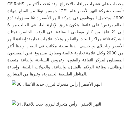
CE RoHS وحصلت على عشرات براءات الاختراع. وقد مُنحت أكثر من
خمسين نوعًا من السلع شهادة "CE". تأسست شركة النهر الأصفر عام
1999، ويتحمل الموظفون في شركة النهر الأصفر دائمًا مسؤولية "دع
العالم يرقص" على عاتقنا. يتكون فريق الإدارة العليا في الغالب من 6
إلى 21 عامًا من كبار موظفي الصناعة. في الوقت الحاضر، تمتلك
الشركة ثلاثة مراكز للبحث والتطوير وثلاث علامات تجارية: إضاءة النهر
الأصفر وياجيلاي وياجيسي. لدينا سبعة مكاتب في الصين ولدينا أكثر
من 2000 وكيل علامة تجارية عالمية ومقاول مشروع؛ نحن المصنعون
المفضلون لمركز الثقافة والفنون، وعروض السياحة، والقاعة متعددة
الوظائف، وقاعة الولائم بالفندق، والقاعة، والجولات الليلية، وإضاءة
المناظر الطبيعية الحضرية، وغيرها من المشاريع.