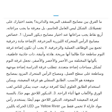
ما الفرق بين مصابيح السقف المربعة والدائرية؟ يعتمد اختيارك على
تفضيلاتك. الشكل ليس العامل الحاسم، بل معرفة ما يجب مراعاته.
أربع نقاط يجب مراعاتها عند اختيار مصابيح ديكور المنزل: 1. خصائص
مصابيح الرأس المتحركة الليزرية المزخرفة. الإضاءة مادة زخرفية
تجمع بين الوظائف العملية والزخرفية. لا يجب أن تكون إضاءة غرفة
النوم ساطعة جدًا طالما أنها مريحة. هادئة وأنيقة، ذات جاذبية عاطفية،
بألوانها المختلفة من الأحمر والأخضر والأصفر، تجعل غرفة النوم
تُشكل مساحات إضاءة متعددة. تتطلب غرفة الدراسة إضاءة موجهة
وساطعة على سطح العمل، ومصباح الرأس المتحرك المزود بمصابيح
متوهجة هو الأنسب. الطابق السفلي هو غرفة المعيشة، ويمكن
استخدام الطابق العلوي أيضًا كغرفة ترفيه، حيث يمكن للناس لعب
الورق والألعاب فيها أثناء الراحة. 3. الديكور اللاحق مهم جدًا. بالنسبة
لغرفة المعيشة المجوفة، الديكور اللاحق مهم أيضًا. يستخدم رأس
الحركة بالليزر LED من Yellow River مواد عازلة لا تحمي فقط من