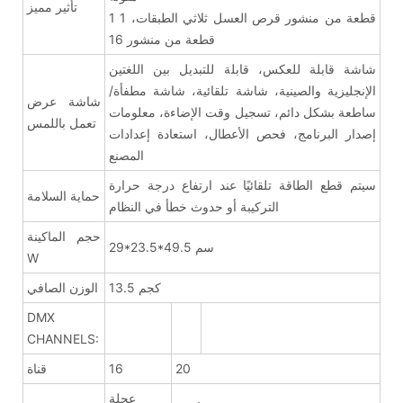
تأثير مميز
1 قطعة من منشور قرص العسل ثلاثي الطبقات، 1
قطعة من منشور 16
شاشة قابلة للعكس، قابلة للتبديل بين اللغتين
الإنجليزية والصينية، شاشة تلقائية، شاشة مطفأة/
شاشة عرض
ساطعة بشكل دائم، تسجيل وقت الإضاءة، معلومات
تعمل باللمس
إصدار البرنامج، فحص الأعطال، استعادة إعدادات
المصنع
سيتم قطع الطاقة تلقائيًا عند ارتفاع درجة حرارة
حماية السلامة
التركيبة أو حدوث خطأ في النظام
حجم الماكينة
29*23.5*49.5 سم
W
13.5 كجم
الوزن الصافي
DMX
CHANNELS:
20
16
قناة
عجلة