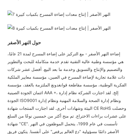
حول النهر الأصفر
إضاءة النهر الأصفر - مع التركيز على إضاءة المسرح لمدة 21 عامًا،
هي مؤسسة وطنية عالية التقنية تقدم خدمة متكاملة للبحث والتطوير
والتصميم والإنتاج والتسويق وخدمة ما بعد البيع. أفضل عشر شركات
ذات علامة تجارية لإضاءة المسرح في الصين، مؤسسة معايير الملكية
الفكرية الوطنية، مؤسسة مقاطعة قوانغدونغ الملتزمة بالعقد، مؤسسة
ائتمان الجودة الصينية AAA +، إلخ. لقد اجتازت الشركة نظام إدارة
الجودة ISO9001 ونظام إدارة الصحة والسلامة المهنية ونظام إدارة
البيئة وشهادات أخرى. لقد اجتازت المنتجات شهادة CE RoHS وحصلت
على عشرات براءات الاختراع. تم منح أكثر من خمسين نوعًا من السلع
شهادة "CE". تأسست في عام 1999، يتحمل الموظفون في النهر
الأصفر دائمًا مسؤولية "دع العالم يرقص" على أنفسنا. يتكون فريق