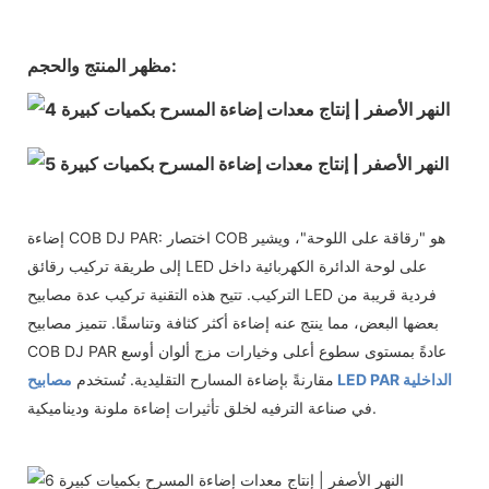
مظهر المنتج والحجم:
إضاءة COB DJ PAR: اختصار COB هو "رقاقة على اللوحة"، ويشير
إلى طريقة تركيب رقائق LED على لوحة الدائرة الكهربائية داخل
التركيب. تتيح هذه التقنية تركيب عدة مصابيح LED فردية قريبة من
بعضها البعض، مما ينتج عنه إضاءة أكثر كثافة وتناسقًا. تتميز مصابيح
COB DJ PAR عادةً بمستوى سطوع أعلى وخيارات مزج ألوان أوسع
مصابيح LED PAR الداخلية
مقارنةً بإضاءة المسارح التقليدية. تُستخدم
في صناعة الترفيه لخلق تأثيرات إضاءة ملونة وديناميكية.