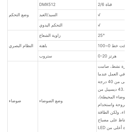
2/6 قناة
DMX512
√
السيد/العبد
وضع التحكم
√
التحكم اليدوي
25°
زاوية الشعاع
ت خط 0~100%
باهتة
النظام البصري
0-20 هرتز
ستروب
د حرارة نشط، صامت
المروحة في العمل عندما
الحد الأقصى للضوضاء هو 43.0 ديسيبل من
 من الضوضاء المحيطة)،
وضع الضوضاء
ضوضاء
ل المروحة واستخدام
وضاء، ولكن الطاقة
 للحفاظ على مصباح
LED آمنًا عندما تكون درجة الحرارة أعلى من