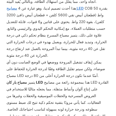
اتجاه واحد، مما يقلل من استهلاك الطاقة، وبالتالي يُفيد البيئة.
COB بقدرة 50
مصابيح LED
هذا أحدث تصميم لدينا، وهو عبارة عن 4
واط (قطعتان أبيض نقي 5600 كلفن + قطعتان أبيض دافئ 3200
كلفن)، بقوة 220 واط. يحتوي على قناتين و6 قنوات، قابلة للتعديل
حسب متطلبات العملاء، مع إمكانية التحكم اليدوي والرئيسي والتابع.
علاوة على ذلك، يتميز مصباح المسرح بنظام تحكم ذكي في درجة
الحرارة، وتبديد فعال للحرارة، ويعمل بهدوء في درجات الحرارة التي
تقل عن 40 درجة مئوية، بينما تبدأ المروحة بالعمل عند ارتفاع درجة
الحرارة عن 40 درجة مئوية.
يمكن إيقاف تشغيل المروحة ووضعها في الوضع الصامت دون أي
ضوضاء، ولكن سيتم تقليل الطاقة وفقًا لدرجة الحرارة للحفاظ على
مصباح LED آمنًا عندما تكون درجة الحرارة أعلى من 80 درجة.
هذا بمجموعة رائعة من مصابيح LED القادرة
مصباح بار كان LED
يتميز
على إنتاج ألوان وأنماط مذهلة، مما يجعله مثاليًا للاستخدام في
العروض المسرحية والحفلات الموسيقية والحفلات وغيرها من
الفعاليات. كما يأتي مزودًا بتقنية تحكم ذكية تتيح لك ضبط مستوى
سطوعه ودرجة حرارة لونه بسهولة لتناسب احتياجاتك الخاصة.
بالإضافة إلى ذلك، يمكن التحكم في هذا المصباح متعدد الاستخدامات