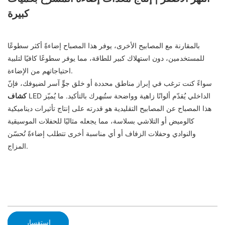
كبيرة
بالمقارنة مع المصابيح الأخرى، يوفر هذا المصباح إضاءةً أكثر سطوعًا
للمستخدمين، دون استهلاك كبير للطاقة، مما يوفر سطوعًا كافيًا لتلبية
احتياجاتهم من الإضاءة.
سواءً كنت ترغب في إبراز مناطق محددة أو خلق جوٍّ آسر لضيوفك، فإنّ
LED الداخلي يُقدّم ألوانًا زاهية وواضحة ستُبهرك بالتأكيد. ما يُميّز
كشاف
هذا المصباح عن المصابيح التقليدية هو قدرته على إنتاج تأثيرات ديناميكية
كالوميض أو التلاشي بسلاسة، مما يجعله مثاليًا للحفلات الموسيقية
والنوادي وحفلات الزفاف أو أي مناسبة أخرى تتطلب إضاءةً تُحسّن
المزاج.
استفسار