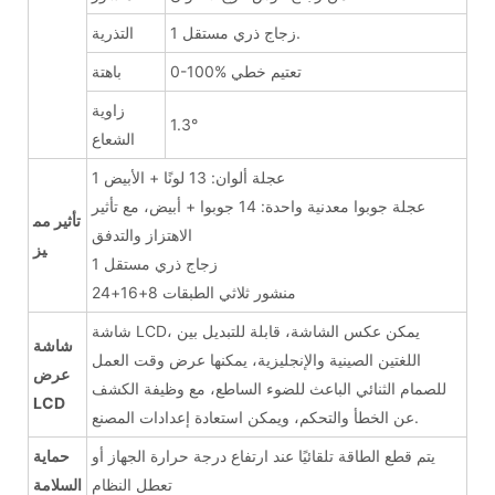
1 زجاج ذري مستقل.
التذرية
0-100% تعتيم خطي
باهتة
زاوية
1.3°
الشعاع
1 عجلة ألوان: 13 لونًا + الأبيض
عجلة جوبوا معدنية واحدة: 14 جوبوا + أبيض، مع تأثير
تأثير مم
الاهتزاز والتدفق
يز
1 زجاج ذري مستقل
منشور ثلاثي الطبقات 8+16+24
شاشة LCD، يمكن عكس الشاشة، قابلة للتبديل بين
شاشة
اللغتين الصينية والإنجليزية، يمكنها عرض وقت العمل
عرض
للصمام الثنائي الباعث للضوء الساطع، مع وظيفة الكشف
LCD
عن الخطأ والتحكم، ويمكن استعادة إعدادات المصنع.
يتم قطع الطاقة تلقائيًا عند ارتفاع درجة حرارة الجهاز أو
حماية
تعطل النظام
السلامة