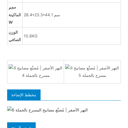
حجم
28.4*23.3*44.1 سم
الماكينة
W
الوزن
10.8KG
الصافي
مخطط الإضاءة
عرض المنتج