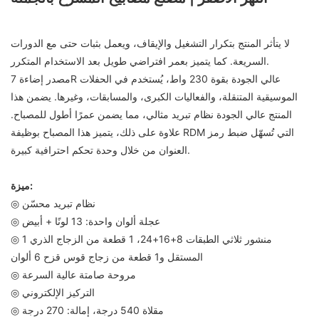
لا يتأثر المنتج بتكرار التشغيل والإيقاف، ويعمل بثبات حتى مع الدورات
السريعة. كما يتميز بعمر افتراضي طويل بعد الاستخدام المتكرر.
مصدر إضاءة 7R عالي الجودة بقوة 230 واط، يُستخدم في الحفلات
الموسيقية المتنقلة، والفعاليات الكبرى، والمسابقات، وغيرها. يضمن هذا
المنتج عالي الجودة نظام تبريد مثالي، مما يضمن عمرًا أطول للمصباح.
علاوة على ذلك، يتميز هذا المصباح بوظيفة RDM التي تُسهّل ضبط رمز
العنوان من خلال وحدة تحكم احترافية كبيرة.
ميزة:
◎ نظام تبريد محسّن
◎ عجلة ألوان واحدة: 13 لونًا + أبيض
◎ 1 منشور ثلاثي الطبقات 8+16+24، 1 قطعة من الزجاج الذري
المستقل و1 قطعة من زجاج قوس قزح 6 ألوان
◎ مروحة صامتة عالية السرعة
◎ التركيز الإلكتروني
◎ مقلاة 540 درجة، إمالة: 270 درجة