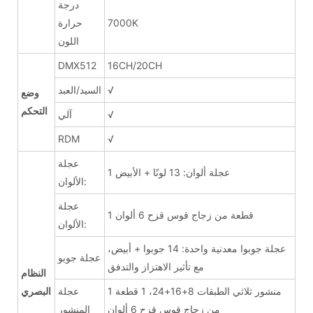
درجة
7000K
حرارة
اللون
DMX512
16CH/20CH
√
السيد/العبد
وضع
التحكم
√
آلي
RDM
√
عجلة
1 عجلة ألوان: 13 لونًا + الأبيض
الألوان:
عجلة
1 قطعة من زجاج قوس قزح 6 ألوان
الألوان:
عجلة جوبوا معدنية واحدة: 14 جوبوا + أبيض،
عجلة جوبو
مع تأثير الاهتزاز والتدفق
النظام
1 منشور ثلاثي الطبقات 8+16+24، 1 قطعة
عجلة
البصري
من زجاج قوس قزح 6 ألوان
المنشور