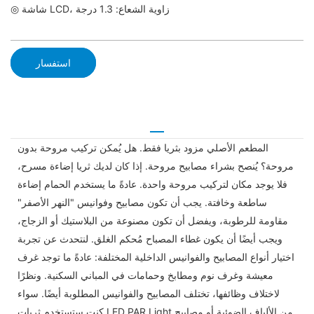
◎ شاشة LCD، زاوية الشعاع: 1.3 درجة
استفسار
المطعم الأصلي مزود بثريا فقط. هل يُمكن تركيب مروحة بدون
مروحة؟ يُنصح بشراء مصابيح مروحة. إذا كان لديك ثريا إضاءة مسرح،
فلا يوجد مكان لتركيب مروحة واحدة. عادةً ما يستخدم الحمام إضاءة
ساطعة وخافتة. يجب أن تكون مصابيح وفوانيس "النهر الأصفر"
مقاومة للرطوبة، ويفضل أن تكون مصنوعة من البلاستيك أو الزجاج،
ويجب أيضًا أن يكون غطاء المصباح مُحكم الغلق. لنتحدث عن تجربة
اختيار أنواع المصابيح والفوانيس الداخلية المختلفة: عادةً ما توجد غرف
معيشة وغرف نوم ومطابخ وحمامات في المباني السكنية. ونظرًا
لاختلاف وظائفها، تختلف المصابيح والفوانيس المطلوبة أيضًا. سواء
كنت ستستخدم ثريات LED PAR Light من الألياف الضوئية أو مصابيح