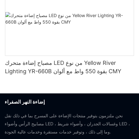
مصباح إضاءة متحرك LED من نوع Yellow River
Lighting YR-660B بقوة 550 واط مع ألوان CMY
إضاءة النهر الصفراء
نحن ملتزمون بتوفير منتجات الإضاءة على المسرح بما في ذلك نقل
مصابيح الرأس وأضواء LED ، وغسالات الجدران ، وأضواء شريط LED ،
وما إلى ذلك ، وتوفير خدمات مستقرة وخدمات عالية الجودة.