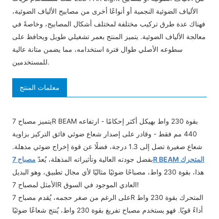
الألياف الضوئية النجمية أو أنواعًا أخرى من مصابيح الألياف الضوئية،
فهناك عدة طرق تركيب مختلفة لمختلف أشكال المصابيح، وخاصةً في
معالجة الألياف الضوئية. يتميز المنتج بعمر تشغيلي طويل ويحافظ على
سطوعه الأصلي طوال فترة استخدامه، مما يضمن متانة عالية
للمستخدمين.
معلمات المنتج
يتميز مصباح 7R BEAM بقوة 230 واط بهيكل أكثر إحكامًا - ارتفاعه
440 مم فقط - وقادر على إصدار شعاع ضوئي فائق التركيز بزاوية
شعاع صغيرة تصل إلى 1.3 درجة، فضلًا عن قوة إخراج ضوئي مذهلة.
مصباح 7R BEAM المتحرك
بفضل جودته العالية وتأثيراته المذهلة، يُعدّ
هذا، بقوة 230 واط، مصباحًا ضوئيًا مثاليًا لأي مجال تطبيق، وهو البديل
الأمثل لمصباح 7R العادي الموجود في السوق!
على الرغم من صغر حجمه، يُقدم مصباح 7R المتحرك بقوة 230 واط
أداءً قويًا. فهو يستخدم مصباح تفريغ بقوة 230 واط، يُنتج شعاعًا ضوئيًا