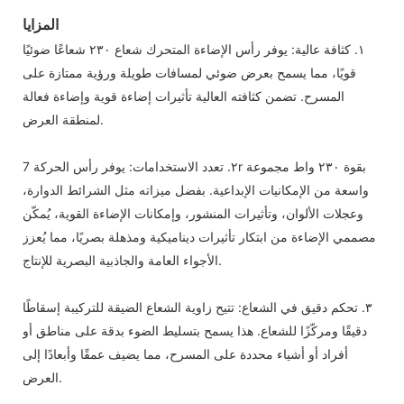
المزايا
١. كثافة عالية: يوفر رأس الإضاءة المتحرك شعاع ٢٣٠ شعاعًا ضوئيًا
قويًا، مما يسمح بعرض ضوئي لمسافات طويلة ورؤية ممتازة على
المسرح. تضمن كثافته العالية تأثيرات إضاءة قوية وإضاءة فعالة
لمنطقة العرض.
٢. تعدد الاستخدامات: يوفر رأس الحركة 7r بقوة ٢٣٠ واط مجموعة
واسعة من الإمكانيات الإبداعية. بفضل ميزاته مثل الشرائط الدوارة،
وعجلات الألوان، وتأثيرات المنشور، وإمكانات الإضاءة القوية، يُمكّن
مصممي الإضاءة من ابتكار تأثيرات ديناميكية ومذهلة بصريًا، مما يُعزز
الأجواء العامة والجاذبية البصرية للإنتاج.
٣. تحكم دقيق في الشعاع: تتيح زاوية الشعاع الضيقة للتركيبة إسقاطًا
دقيقًا ومركّزًا للشعاع. هذا يسمح بتسليط الضوء بدقة على مناطق أو
أفراد أو أشياء محددة على المسرح، مما يضيف عمقًا وأبعادًا إلى
العرض.