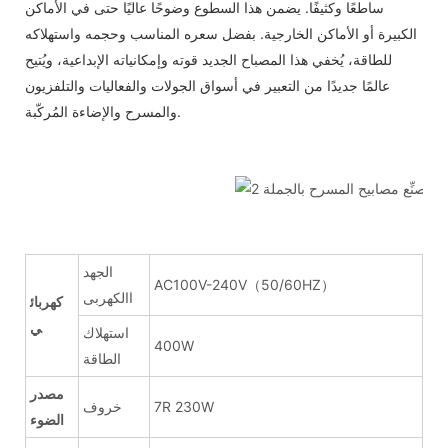
ساطعًا وكثيفًا. يضمن هذا السطوع وضوحًا عاليًا حتى في الأماكن
الكبيرة أو الأماكن الخارجية. بفضل سعره المناسب وحجمه واستهلاكه
للطاقة، يُخفي هذا المصباح الجديد قوته وإمكانياته الإبداعية، ويُتيح
عالمًا جديدًا من التعبير في أسواق الجولات والفعاليات والتلفزيون
والمسرح والإضاءة المُركّبة.
الجهد
AC100V-240V（50/60HZ）
االكهربى
كهربائ
ي
استهلاك
400W
الطاقة
مصدر
7R 230W
خروف
الضوء