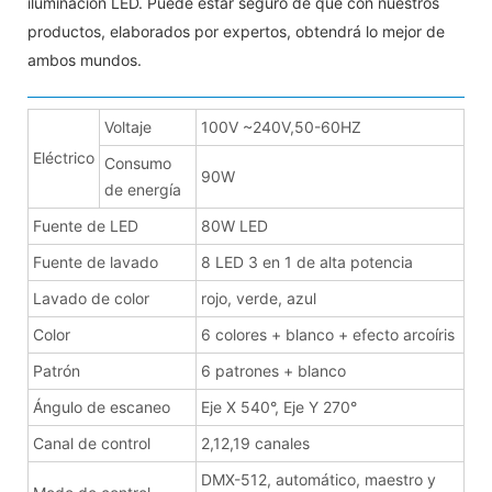
iluminación LED. Puede estar seguro de que con nuestros
productos, elaborados por expertos, obtendrá lo mejor de
ambos mundos.
Voltaje
100V ~240V,50-60HZ
Eléctrico
Consumo
90W
de energía
Fuente de LED
80W LED
Fuente de lavado
8 LED 3 en 1 de alta potencia
Lavado de color
rojo, verde, azul
Color
6 colores + blanco + efecto arcoíris
Patrón
6 patrones + blanco
Ángulo de escaneo
Eje X 540°, Eje Y 270°
Canal de control
2,12,19 canales
DMX-512, automático, maestro y