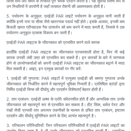
किसी वार्म-अप समय के तत्काल पूर्ण चमक प्रदान करती हैं। यह सुविधा विशेष रूप से
उन स्थितियों में उपयोगी है जहाँ तत्काल रोशनी की आवश्यकता होती है।
5. पर्यावरण के अनुकूल: एलईडी PAR लाइटें पर्यावरण के अनुकूल मानी जाती हैं
क्योंकि इनमें पारा या सीसा जैसे खतरनाक पदार्थ नहीं होते। इसके अलावा, इनकी कम
बिजली खपत ग्रीनहाउस गैस उत्सर्जन को कम करने में मदद करती है, जिससे ये एक
पर्यावरण-अनुकूल प्रकाश विकल्प बन जाती हैं।
एलईडी PAR लाइट्स के जीवनकाल को प्रभावित करने वाले कारक
हालाँकि एलईडी PAR लाइट्स का जीवनकाल प्रभावशाली होता है, फिर भी कई
कारक उनकी लंबी उम्र को प्रभावित कर सकते हैं। इन कारकों के बारे में जागरूक
होने से उपयोगकर्ताओं को अपनी एलईडी PAR लाइट्स का जीवनकाल बढ़ाने में मदद
मिल सकती है। आइए, इन प्रमुख कारकों पर गौर करें:
1. एलईडी की गुणवत्ता: PAR लाइटों में प्रयुक्त एलईडी की समग्र गुणवत्ता उनके
जीवनकाल को निर्धारित करने में महत्वपूर्ण भूमिका निभाती है। प्रतिष्ठित ब्रांडों द्वारा
निर्मित एलईडी चिप्स की दीर्घायु और प्रदर्शन विशेषताएँ बेहतर होती हैं।
2. ताप प्रबंधन: एलईडी ऊष्मा के प्रति संवेदनशील होते हैं और अत्यधिक ताप उनके
जीवनकाल को महत्वपूर्ण रूप से प्रभावित कर सकता है। हीट सिंक, थर्मल पेस्ट और
पंखों जैसी प्रभावी ताप अपव्यय तकनीकों के माध्यम से उचित ताप प्रबंधन, इष्टतम
प्रदर्शन और दीर्घायु सुनिश्चित करने के लिए अत्यंत महत्वपूर्ण है।
3. परिचालन परिस्थितियाँ: जिन परिचालन परिस्थितियों में एलईडी PAR लाइटों का
उपयोग किया जाता है, वे भी उनके जीवनकाल को प्रभावित करती हैं। अत्यधिक