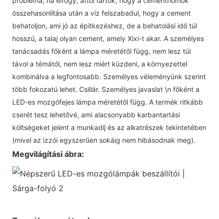
probléma, ha elfogy, attól tartok, hogy a cementhomok
összehasonlítása után a víz felszabadul, hogy a cement
behatoljon, ami jó az építkezéshez, de a behatolási idő túl
hosszú, a talaj olyan cement, amely Xixi-t akar. A személyes
tanácsadás főként a lámpa méretétől függ, nem lesz túl
távol a témától, nem lesz miért küzdeni, a környezettel
kombinálva a legfontosabb. Személyes véleményünk szerint
több fokozatú lehet. Csillár. Személyes javaslat \n főként a
LED-es mozgófejes lámpa méretétől függ. A termék ritkább
cserét tesz lehetővé, ami alacsonyabb karbantartási
költségeket jelent a munkadíj és az alkatrészek tekintetében
(mivel az izzói egyszerűen sokáig nem hibásodnak meg).
Megvilágítási ábra: