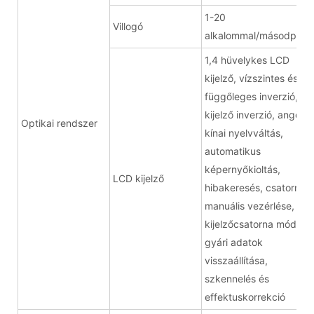
1-20
Villogó
alkalommal/másodperc
1,4 hüvelykes LCD
kijelző, vízszintes és
függőleges inverzió,
kijelző inverzió, angol-
Optikai rendszer
kínai nyelvváltás,
automatikus
képernyőkioltás,
LCD kijelző
hibakeresés, csatorna
manuális vezérlése,
kijelzőcsatorna mód,
gyári adatok
visszaállítása,
szkennelés és
effektuskorrekció