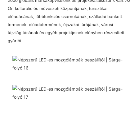
2000 globális márkaképviselőnk és projektvállalkozónk van. Az
Ön kulturális és művészeti központjának, turisztikai
előadásának, többfunkciós csarnokának, szállodai bankett-
termének, előadótermének, éjszakai túrájának, városi
tájvilágításának és egyéb projektjeinek előnyben részesített
gyártói.