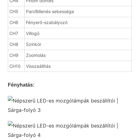
CH4
Finom döntés
CH5
Pan/Billenés sebessége
CH6
Fényerő-szabályozó
CH7
Villogó
CH8
Színkör
CH9
Zoomolás
CH10
Visszaállítás
Fényhatás: