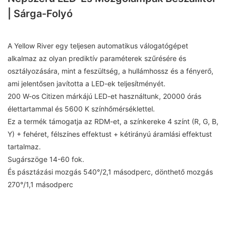
| Sárga-Folyó
A Yellow River egy teljesen automatikus válogatógépet
alkalmaz az olyan prediktív paraméterek szűrésére és
osztályozására, mint a feszültség, a hullámhossz és a fényerő,
ami jelentősen javította a LED-ek teljesítményét.
200 W-os Citizen márkájú LED-et használtunk, 20000 órás
élettartammal és 5600 K színhőmérséklettel.
Ez a termék támogatja az RDM-et, a színkereke 4 színt (R, G, B,
Y) + fehéret, félszínes effektust + kétirányú áramlási effektust
tartalmaz.
Sugárszöge 14-60 fok.
És pásztázási mozgás 540°/2,1 másodperc, dönthető mozgás
270°/1,1 másodperc