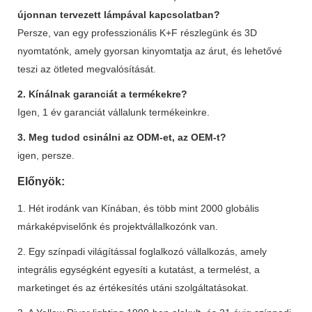
újonnan tervezett lámpával kapcsolatban?
Persze, van egy professzionális K+F részlegünk és 3D
nyomtatónk, amely gyorsan kinyomtatja az árut, és lehetővé
teszi az ötleted megvalósítását.
2. Kínálnak garanciát a termékekre?
Igen, 1 év garanciát vállalunk termékeinkre.
3. Meg tudod csinálni az ODM-et, az OEM-t?
igen, persze.
Előnyök:
1. Hét irodánk van Kínában, és több mint 2000 globális
márkaképviselőnk és projektvállalkozónk van.
2. Egy színpadi világítással foglalkozó vállalkozás, amely
integrális egységként egyesíti a kutatást, a termelést, a
marketinget és az értékesítés utáni szolgáltatásokat.