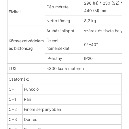
296 (H) * 230 (SZ) *
Gép mérete
440 (M) mm
Fizikai
Nettó tömeg
8,2 kg
Áruházi állapot
száraz és tiszta helyen
Környezetvédelem
Üzemi
0°~40°
és biztonság
hőmérséklet
IP-arány
IP20
LUX
5300 lux 5 méteren
Csatornák:
CH
Funkció
CH1
Pán
CH2
Finom serpenyőben
CH3
Döntés