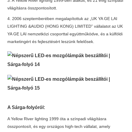
3. A Yellow River lighting 1999-ben alakult, és 21 évig színpadi
világításra összpontosított.
4. 2006 szeptemberében megalapítottuk az „UK YA GE LAI
LIGHTING &AUDIO (HONG KONG) LIMITED” vállalatot az UK
YA GE LAI nemzetközi csoporttal együttműködve, és a külföldi
marketingért és fejlesztésért leszünk felelősek.
A Sárga-folyóról:
A Yellow River lighting 1999 óta a színpadi világításra
összpontosít, és egy országos high-tech vállalat, amely