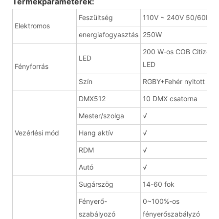
Termékparaméterek:
Feszültség
110V ~ 240V 50/60Hz
Elektromos
energiafogyasztás
250W
200 W-os COB Citizen
LED
LED
Fényforrás
Szín
RGBY+Fehér nyitott
DMX512
10 DMX csatorna
Mester/szolga
√
Vezérlési mód
Hang aktív
√
RDM
√
Autó
√
Sugárszög
14-60 fok
Fényerő-
0~100%-os
szabályozó
fényerőszabályzó