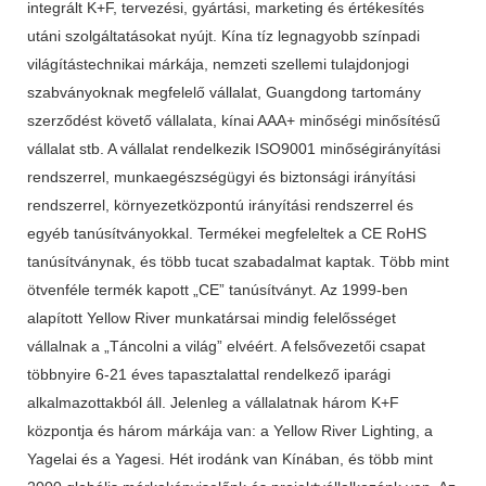
integrált K+F, tervezési, gyártási, marketing és értékesítés
utáni szolgáltatásokat nyújt. Kína tíz legnagyobb színpadi
világítástechnikai márkája, nemzeti szellemi tulajdonjogi
szabványoknak megfelelő vállalat, Guangdong tartomány
szerződést követő vállalata, kínai AAA+ minőségi minősítésű
vállalat stb. A vállalat rendelkezik ISO9001 minőségirányítási
rendszerrel, munkaegészségügyi és biztonsági irányítási
rendszerrel, környezetközpontú irányítási rendszerrel és
egyéb tanúsítványokkal. Termékei megfeleltek a CE RoHS
tanúsítványnak, és több tucat szabadalmat kaptak. Több mint
ötvenféle termék kapott „CE” tanúsítványt. Az 1999-ben
alapított Yellow River munkatársai mindig felelősséget
vállalnak a „Táncolni a világ” elvéért. A felsővezetői csapat
többnyire 6-21 éves tapasztalattal rendelkező iparági
alkalmazottakból áll. Jelenleg a vállalatnak három K+F
központja és három márkája van: a Yellow River Lighting, a
Yagelai és a Yagesi. Hét irodánk van Kínában, és több mint