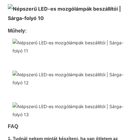
Műhely:
FAQ
1. Tudnál nekem mintát készíteni, ha van ötletem az