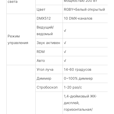
мощностью 200 Вт
света
Цвет
RGBY+Белый открытый
DMX512
10 DMX-каналов
Ведущий/
√
ведомый
Режим
управления
Звук активен
√
RDM
√
Авто
√
Угол луча
14-60 градусов
Диммер
0~100% диммер
Стробоскоп
1-20 раз/с
1,4-дюймовый ЖК-
дисплей,
горизонтальная/