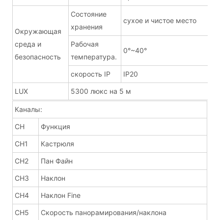
Состояние
сухое и чистое место
хранения
Окружающая
среда и
Рабочая
0°~40°
безопасность
температура.
скорость IP
IP20
LUX
5300 люкс на 5 м
Каналы:
CH
Функция
CH1
Кастрюля
CH2
Пан Файн
CH3
Наклон
CH4
Наклон Fine
CH5
Скорость панорамирования/наклона