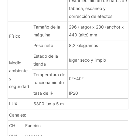
restablecimiento de datos de
fábrica, escaneo y
corrección de efectos
Tamaño de la
296 (largo) x 230 (ancho) x
máquina
440 (alto) mm
Físico
Peso neto
8,2 kilogramos
Estado de la
lugar seco y limpio
Medio
tienda
ambiente
Temperatura de
y
0°~40°
funcionamiento
seguridad
tasa de IP
IP20
LUX
5300 lux a 5 m
Canales:
CH
Función