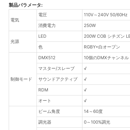
製品パラメータ:
電圧
110V～240V 50/60Hz
電気
消費電力
250W
LED
200W COB シチズン L
光源
色
RGBY+白オープン
DMX512
10個のDMXチャンネル
マスター/スレーブ
√
制御モード
サウンドアクティブ
√
RDM
√
オート
√
ビーム角度
14～60度
調光器
0～100%調光