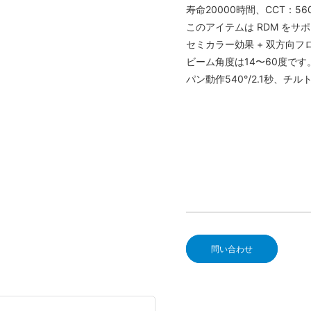
寿命20000時間、CCT：5
このアイテムは RDM をサポ
セミカラー効果 + 双方向
ビーム角度は14〜60度です
パン動作540°/2.1秒、チルト動
問い合わせ