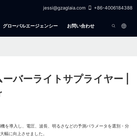
jessi@gzaglaia.com
+86-4006184388
グローバルエージェンシー
お問い合わせ
ムーバーライトサプライヤー |
r
別機を導入し、電圧、波長、明るさなどの予測パラメータを選別・分
を大幅に向上させました。