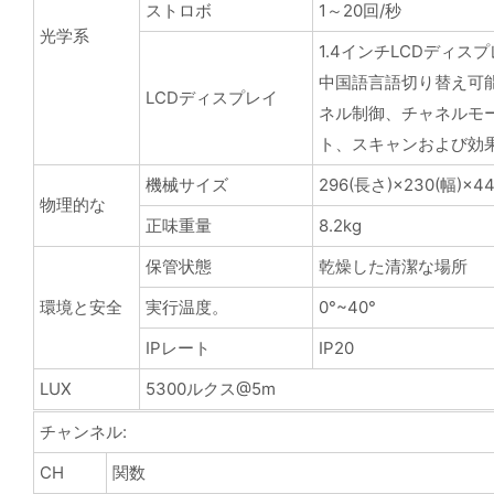
ストロボ
1～20回/秒
光学系
1.4インチLCDディス
中国語言語切り替え可
LCDディスプレイ
ネル制御、チャネルモ
ト、スキャンおよび効
機械サイズ
296(長さ)×230(幅)×4
物理的な
正味重量
8.2kg
保管状態
乾燥した清潔な場所
環境と安全
実行温度。
0°~40°
IPレート
IP20
LUX
5300ルクス@5m
チャンネル:
CH
関数