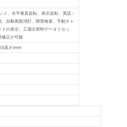
プレイ、水平垂直反転、表示反転、英語 -
能、自動画面消灯、障害検査、手動チャ
ードの表示、工場出荷時データリセッ
果修正が可能
40(高さ)mm