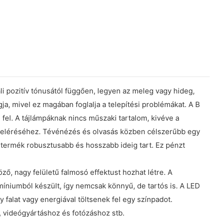
ali pozitív tónusától függően, legyen az meleg vagy hideg,
gja, mivel ez magában foglalja a telepítési problémákat. A B
e fel. A tájlámpáknak nincs műszaki tartalom, kivéve a
ának eléréséhez. Tévénézés és olvasás közben célszerűbb egy
 termék robusztusabb és hosszabb ideig tart. Ez pénzt
ző, nagy felületű falmosó effektust hozhat létre. A
íniumból készült, így nemcsak könnyű, de tartós is. A LED
falat vagy energiával töltsenek fel egy színpadot.
, videógyártáshoz és fotózáshoz stb.