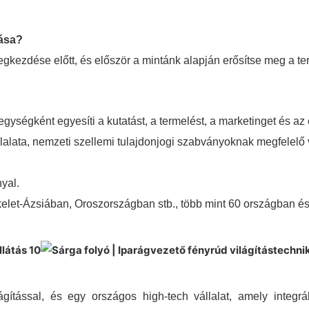
tása?
gkezdése előtt, és először a mintánk alapján erősítse meg a ter
egységként egyesíti a kutatást, a termelést, a marketinget és az 
llalata, nemzeti szellemi tulajdonjogi szabványoknak megfelelő 
yal.
let-Ázsiában, Oroszországban stb., több mint 60 országban és
ágítással, és egy országos high-tech vállalat, amely integrál