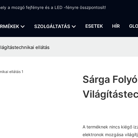
amely a mozgó fejfényre és a LED -fényre összpontosít!
ESETEK
HÍR
GLO
ERMÉKEK
SZOLGÁLTATÁS
lágítástechnikai ellátás
Sárga Folyó
Világítástec
A terméknek nincs kiégő iz
elektronok mozgása világí