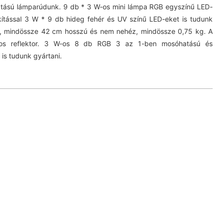
atású lámparúdunk. 9 db * 3 W-os mini lámpa RGB egyszínű LED-
akítással 3 W * 9 db hideg fehér és UV színű LED-eket is tudunk
, mindössze 42 cm hosszú és nem nehéz, mindössze 0,75 kg. A
kos reflektor. 3 W-os 8 db RGB 3 az 1-ben mosóhatású és
is tudunk gyártani.