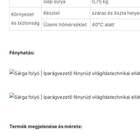
Gép súlya
0,75 kg
Készlet
száraz és tiszta helye
Környezet
és biztonság
Üzemi hőmérséklet
40°C alatt
Fényhatás:
Termék megjelenése és mérete: