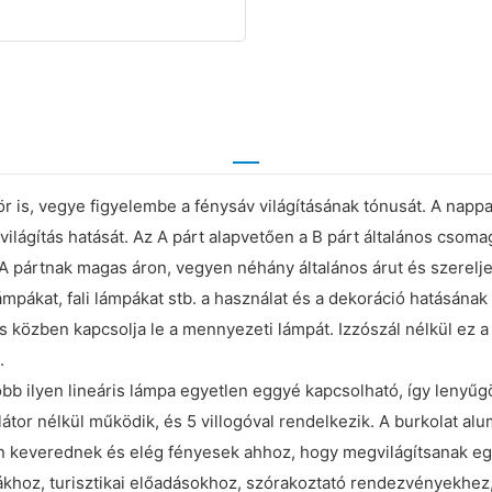
ször is, vegye figyelembe a fénysáv világításának tónusát. A napp
világítás hatását. Az A párt alapvetően a B párt általános csoma
 az A pártnak magas áron, vegyen néhány általános árut és szerelj
lólámpákat, fali lámpákat stb. a használat és a dekoráció hatás
s közben kapcsolja le a mennyezeti lámpát. Izzószál nélkül ez a
.
bb ilyen lineáris lámpa egyetlen eggyé kapcsolható, így lenyűgö
r nélkül működik, és 5 villogóval rendelkezik. A burkolat alum
n keverednek és elég fényesek ahhoz, hogy megvilágítsanak egy 
dákhoz, turisztikai előadásokhoz, szórakoztató rendezvényekhez