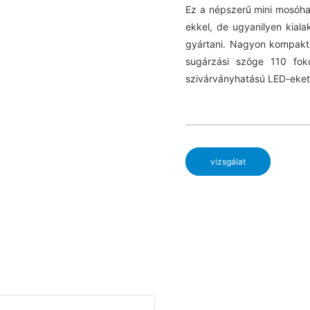
Ez a népszerű mini mosóh
ekkel, de ugyanilyen kial
gyártani. Nagyon kompakt
sugárzási szöge 110 fo
szivárványhatású LED-eket 
vizsgálat