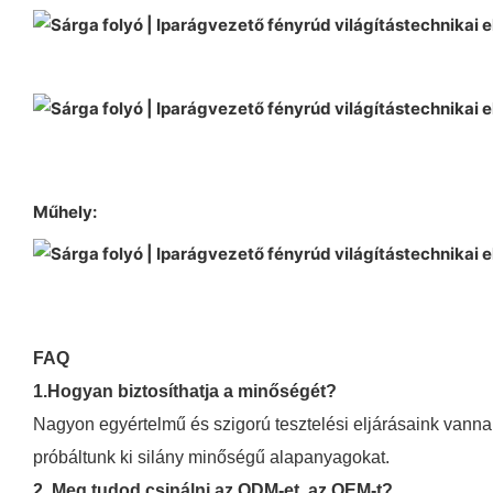
Műhely:
FAQ
1.Hogyan biztosíthatja a minőségét?
Nagyon egyértelmű és szigorú tesztelési eljárásaink vanna
próbáltunk ki silány minőségű alapanyagokat.
2. Meg tudod csinálni az ODM-et, az OEM-t?