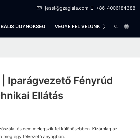
jessi@gzaglaia.com
+86-4006184388
BÁLIS ÜGYNÖKSÉG
VEGYE FEL VELÜNK A KAPCSOLATO
 | Iparágvezető Fényrúd
hnikai Ellátás
zószála, és nem melegszik fel különösebben. Kizárólag az
tja meg egy félvezető anyagban.