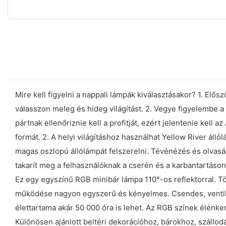
Mire kell figyelni a nappali lámpák kiválasztásakor? 1. Elő
válasszon meleg és hideg világítást. 2. Vegye figyelembe a 
pártnak ellenőriznie kell a profitját, ezért jelentenie kell
formát. 2. A helyi világításhoz használhat Yellow River ál
magas oszlopú állólámpát felszerelni. Tévénézés és olvasá
takarít meg a felhasználóknak a cserén és a karbantartáson
Ez egy egyszínű RGB minibár lámpa 110°-os reflektorral. Tö
működése nagyon egyszerű és kényelmes. Csendes, ventiláto
élettartama akár 50 000 óra is lehet. Az RGB színek élénke
Különösen ajánlott beltéri dekorációhoz, bárokhoz, szállo