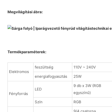
Megvilágítási ábra:
Termékparaméterek:
feszültség
110V ~ 240V
Elektromos
energiafogyasztás
25W
9 db x 3W (RGB
LED
egyszínű)
Fényforrás
Szín
RGB
9/4 csatorna