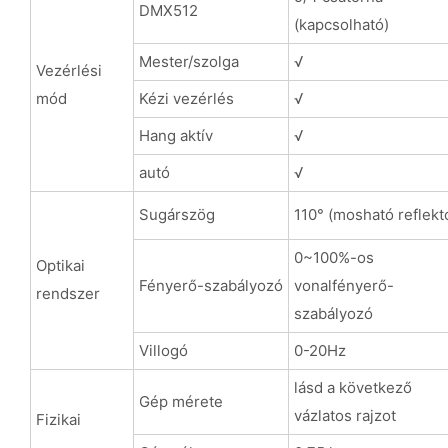
DMX512
(kapcsolható)
Mester/szolga
√
Vezérlési
mód
Kézi vezérlés
√
Hang aktív
√
autó
√
Sugárszög
110° (mosható reflekt
0~100%-os
Optikai
Fényerő-szabályozó
vonalfényerő-
rendszer
szabályozó
Villogó
0-20Hz
lásd a következő
Gép mérete
vázlatos rajzot
Fizikai