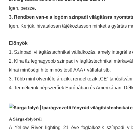
Igen, persze.
3. Rendben van-e a logóm színpadi világításra nyomta
Igen. Kérjük, hivatalosan tájékoztasson minket a gyártás me
Előnyök
1. Színpadi világítástechnikai vállalkozás, amely integrális 
2. Kína tíz legnagyobb színpadi világítástechnikai márkavá
kínai minőségi hitelminősítésű AAA+ vállalat stb.
3. Több mint ötvenféle árucikk rendelkezik „CE” tanúsítvánn
4. Termékeink népszerűek Európában és Amerikában, Délke
A Sárga-folyóról
A Yellow River lighting 21 éve foglalkozik színpadi vil