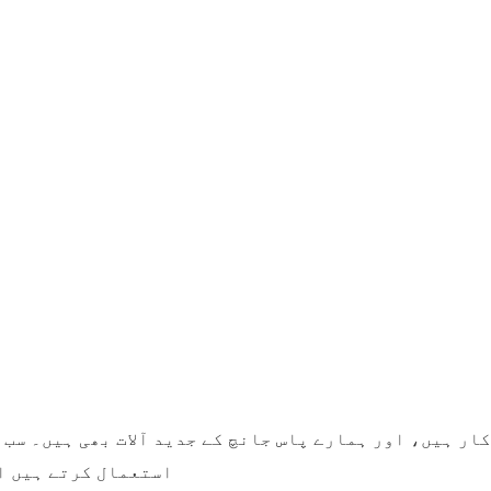
ار ہیں، اور ہمارے پاس جانچ کے جدید آلات بھی ہیں۔ سب س
استعمال کرتے ہیں او