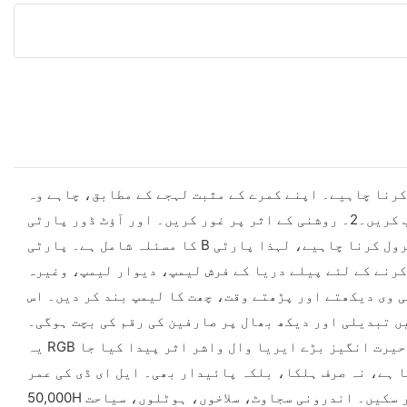
کو بیم بار لائٹ لائٹ کے ٹون پر غور کرنا چاہیے۔ اپنے کمرے کے مثبت لہجے کے مطابق، چاہے وہ
گرم ہو یا سرد، گرم اور سرد لائٹس کا انتخاب کریں۔2۔ روشنی کے اثر پر غور کریں۔ اور آؤٹ ڈور پارٹی A بنیادی طور پر پارٹی B کا عمومی پیکیج ہے، کیونکہ اس میں انسٹالیشن
کا مسئلہ شامل ہے۔ پارٹی B کو اپنے حصے میں منافع کو کنٹرول کرنا چاہیے، لہذا پارٹی A کو زیادہ قیمت پر اس کی اطلاع دیں، کچھ عام سامان لیں اور اسے انسٹال کریں۔ زمین
ستعمال اور سجاوٹ کے اثر کو حاصل کرنے کے لئے پیلے دریا کے فرش لیمپ، دیوار لیمپ، وغیرہ
ی وی دیکھتے اور پڑھتے وقت، چھت کا لیمپ بند کر دیں۔ اس
ں تبدیلی اور دیکھ بھال پر صارفین کی رقم کی بچت ہوگی۔
یہ RGB سنگل کلر منی بار لائٹ ہے جس میں 110° ریفلیکٹر ہے۔ اس طرح کی کئی لکیری لائٹس کو ایک ساتھ رکھا جا سکتا ہے تاکہ حیرت انگیز بڑے ایریا وال واشر اثر پیدا کیا جا
 ہے، اور اس میں 5 سٹروب ہیں۔ کور ایلومینیم سے بنا ہے، نہ صرف ہلکا، بلکہ پائیدار بھی۔ ایل ای ڈی کی عمر
50,000H تک ہے۔ آر جی بی کے رنگ واضح طور پر ملے جلے اور اتنے روشن ہوتے ہیں کہ دیوار کو روشن کر سکیں یا اسٹیج کو متحرک کر سکیں۔ اندرونی سجاوٹ، سلاخوں، ہوٹلوں، سیاحت