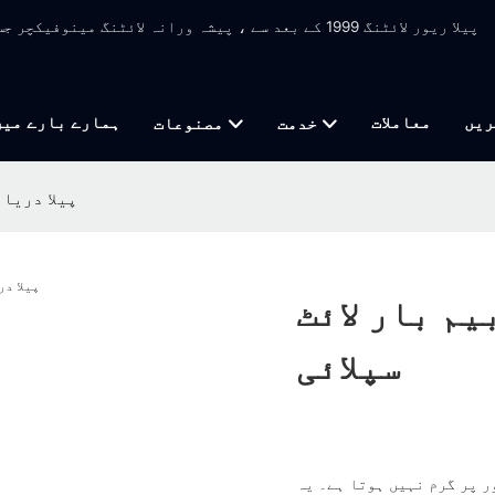
پیلا ریور لائٹنگ 1999 کے بعد سے ، پیشہ ورانہ لائٹنگ 
ریں
معاملات
ہمارے بارے میں
خدمت
مصنوعات
پیلا دریا 
یم بار لائٹ
سپلائی
ر پر گرم نہیں ہوتا ہے۔ یہ