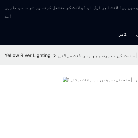
مینوفیکچر جس میں ہیڈ لائٹ اور ایل ای ڈی لائٹ کو منتقل کرنے پر توجہ دی جارہی
ہے!
گھر
| صنعت کی معروف بیم بار لائٹ سپلائی
Yellow River Lighting