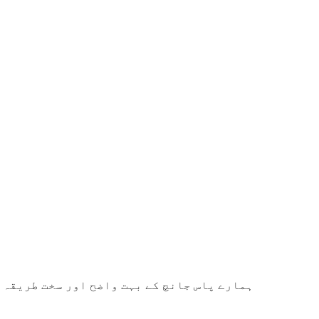
ہمارے پاس جانچ کے بہت واضح اور سخت طریقہ ک