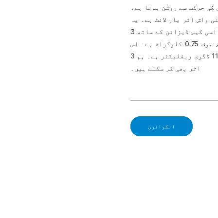
کی حرکت سے روشن ہوتا ہے۔
ٹ ہے۔ یہ RGB سنگل کلر لیڈ کے ساتھ 9pcs *3W منی بار
لائٹ ہے، ہم اسی کیس ڈیزائن کے ساتھ 3W*9pcs کول وائٹ اور یووی کلر بھی کر سکتے ہیں۔ یہ
بہت کمپیکٹ ہے، صرف 42 سینٹی میٹر لمبا ہے اور یہ بھاری نہیں، صرف 0.75 کلوگرام ہے۔ اس
کے لیے بیم کا زاویہ 110 ڈگری ریفلیکٹر ہے۔ ہم 3W 8pcs RGB 3 میں 1 واش اثر اور اندردخش
اثر بھی کر سکتے ہیں۔
انکوائری