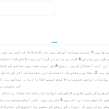
لونگ روم لیمپ کا انتخاب کرتے وقت کن چیزوں پر توجہ دینی چاہیے 1. سب سے پہلے، آپ 
کی تزئین کی لیمپ میں شکل کے علاوہ کوئی تکنیکی مواد نہیں ہے۔ 2. مقامی روشنی کے ا
 پڑھنا، اونچے کھمبے والا فرش لیمپ لگانا زیادہ مناسب ہے۔ ٹ
کے نتیجے می
سکے۔ اور آپریشن بہت آسان اور آسان ہے۔ یہ پنکھے کے بغیر خاموش