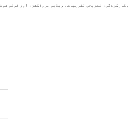
 کارکردگی، تفریحی تقریبات، ویڈیو پروڈکشن، اور فوٹو شوٹ و