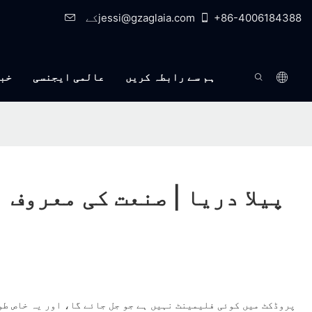
+86-4006184388
کےjessi@gzaglaia.com
ہم سے رابطہ کریں
عالمی ایجنسی
خب
پیلا دریا | صنعت کی معروف ب
پروڈکٹ میں کوئی فلیمینٹ نہیں ہے جو جل جائے گا، اور یہ خاص طو