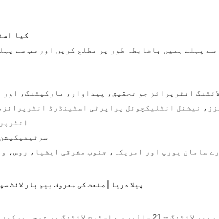
3. کیا ا
سے پہلے ہمیں باضابطہ طور پر مطلع کریں اور سب سے پہل
ج لائٹنگ انٹرپرائز جو تحقیق، پیداوار، مارکیٹنگ، اور ب
انٹرپرائز، چائنا کوا
3. پچاس سے زیادہ قسم کے سامان 
رے سامان یورپ اور امریکہ، جنوب مشرقی ایشیا، روس، وغیرہ، 60 سے زائد ممالک اور خطوں میں م
ییلو ریور لائٹنگ -- 21 سالوں سے اسٹیج لائٹنگ پر توجہ مرکوز کرتے