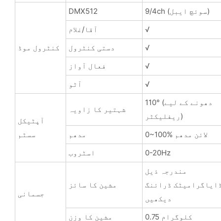
9/4ch (سوئچ ایبل)
DMX512
√
آقا/غلام
√
دستی کنٹرول
کنٹرول موڈ
√
فعال آواز
√
آٹو
110° (دھونے کے لیے
شہتیر کا زاویہ
ریفلیکٹر)
آپٹیکل
0~100% لائن مدھم
مدھم
سسٹم
0-20Hz
اسٹروب
مندرجہ ذیل
ایاگرامیٹک ڈرائنگ
مشین کا سائز
جسمانی
دیکھیں
0.75 کلوگرام
مشین کا وزن