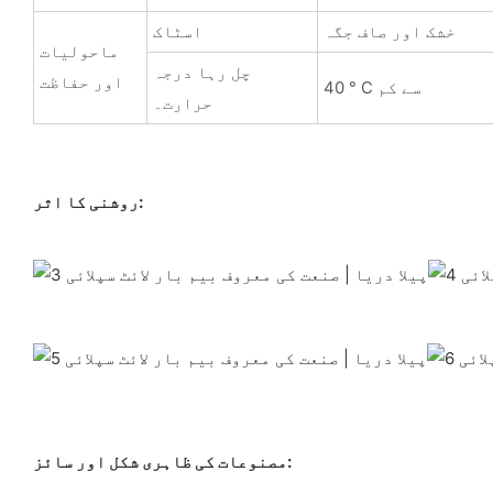
خشک اور صاف جگہ
اسٹاک
ماحولیات
چل رہا درجہ
اور حفاظت
40 ° C سے کم
حرارت۔
روشنی کا اثر:
مصنوعات کی ظاہری شکل اور سائز: