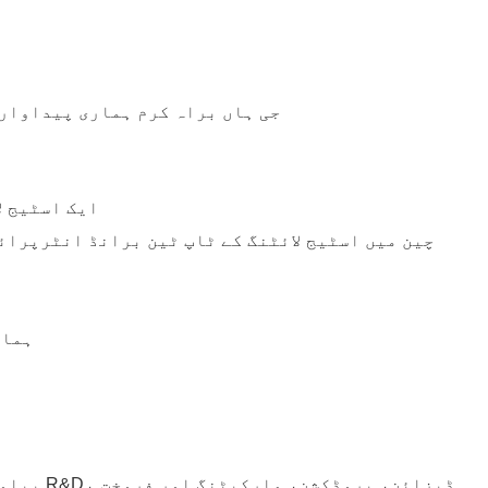
جی ہاں براہ کرم ہماری پیداوار 
1. ایک اسٹی
4. ہما