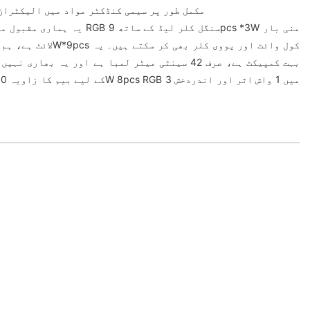
مکمل طور پر سیمی کنڈکٹر مواد میں الیکٹران 
یہ ہماری مقبول منی واش اثر بار لائ