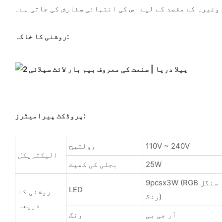
غیرہ کے مقصد کے لیے اس کی انتہائی سفارش کی جاتی ہے۔
روشنی کا خاکہ:
پروڈکٹ پیرامیٹرز:
110V ~ 240V
وولٹیج
الیکٹریکل
25W
بجلی کی کھپت
9pcsx3W (RGB سنگل
LED
روشنی کا
رنگ)
ذریعہ
آر جی بی
رنگ