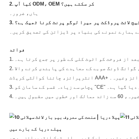
2. کیا آپ ODM، OEM کر سکتے ہیں؟
ہاں، ضرور۔
سٹیج لائٹ پروڈکٹ پر میرا لوگو پرنٹ کرنا ٹھیک ہے؟
ے ہمارے نمونے کی بنیاد پر ڈیزائن کی تصدیق کریں۔
فوائد
عد از فروخت کو اٹوٹ کلی کے طور پر جمع کرتا ہے۔
2. چین میں اسٹیج لائٹنگ کے ٹاپ ٹین برانڈ انٹرپرائزز، نیشنل انٹلیکچوئل پراپرٹی اسٹینڈرڈ انٹرپرائز، گوانگ ڈونگ صوبے کے معاہدے کی پابندی کرنے والا
لٹی کریڈٹ AAA+ انٹرپرائز وغیرہ۔
کو "CE" سرٹیفیکیشن دیا گیا ہے۔
قبول ہیں۔
پیلے دریا کے بارے میں
 ہوئے، یہ ایک قومی ہائی ٹیک انٹرپرائز ہے جو R&D، ڈیزائن، پروڈکشن، مارکیٹنگ اور فروخت