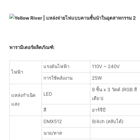
พารามิเตอร์ผลิตภัณฑ์:
แรงดันไฟฟ้า
110V ~ 240V
ไฟฟ้า
การใช้พลังงาน
25W
9 ชิ้น x 3 วัตต์ (RGB สี
LED
แหล่งกำเนิด
เดียว)
แสง
สี
อาร์จีบี
DMX512
9/4ch (สลับได้)
นาย/ทาส