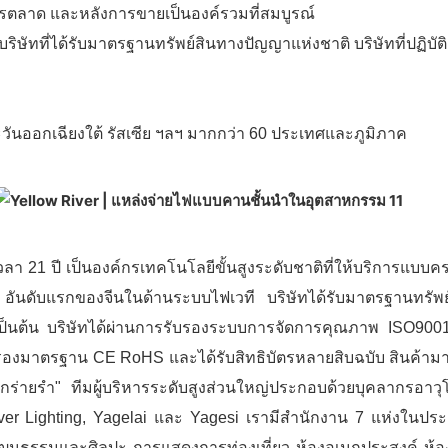
การตลาด และหลังการขายเป็นองค์รวมที่สมบูรณ์
ริษัทที่ได้รับมาตรฐานทรัพย์สินทางปัญญาแห่งชาติ บริษัทที่ปฏิบ
วันออกเฉียงใต้ รัสเซีย ฯลฯ มากกว่า 60 ประเทศและภูมิภาค
็นเวลา 21 ปี เป็นองค์กรเทคโนโลยีขั้นสูงระดับชาติที่ให้บริการแ
อันดับแรกของจีนในด้านระบบไฟเวที บริษัทได้รับมาตรฐานทรัพย
ีน เป็นต้น บริษัทได้ผ่านการรับรองระบบการจัดการคุณภาพ IS
รองมาตรฐาน CE RoHS และได้รับสิทธิบัตรหลายสิบฉบับ สินค้ามากกว
ร่ายรำ" ทีมผู้บริหารระดับสูงส่วนใหญ่ประกอบด้วยบุคลากรอาวุโ
River Lighting, Yagelai และ Yagesi เรามีสำนักงาน 7 แห่งในป
ย์วัฒนธรรมและศิลปะ การแสดงการท่องเที่ยว ห้องอเนกประสงค์ ห้อ