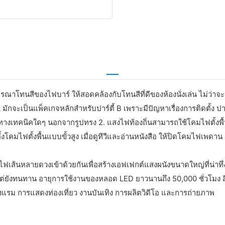
วรพิจารณาโทนสีของไฟบาร์ ให้สอดคล้องกับโทนสีที่ดีของห้องนั่งเล่น ไม่
มักจะเป็นแพ็คเกจหลักสำหรับปาร์ตี้ B เพราะมีปัญหาเรื่องการติดตั้ง ปาร
ียดทางเทคนิคใดๆ นอกจากรูปทรง 2. แสงไฟท้องถิ่นสามารถใช้โคมไฟตั้งพื้
คมไฟตั้งพื้นแบบขั้วสูง เมื่อดูทีวีและอ่านหนังสือ ให้ปิดโคมไฟเพดาน
ฟเส้นหลายดวงเข้าด้วยกันเพื่อสร้างเอฟเฟกต์แสงผนังขนาดใหญ่ที่น่าทึ
ต่ยังทนทาน อายุการใช้งานของหลอด LED ยาวนานถึง 50,000 ชั่วโมง ส
โรงแรม การแสดงท่องเที่ยว งานบันเทิง การผลิตวิดีโอ และการถ่ายภาพ