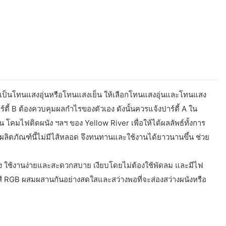
ว่าจะเป็นโทนแสงอุ่นหรือโทนแสงเย็น ให้เลือกโทนแสงอุ่นและโทนแสง
์ตี้ B ต้องควบคุมผลกำไรของตัวเอง ดังนั้นควรแจ้งปาร์ตี้ A ใน
น โคมไฟติดผนัง ฯลฯ ของ Yellow River เพื่อให้ได้ผลลัพธ์ทั้งการ
 ผลิตภัณฑ์นี้ไม่มีไส้หลอด จึงทนทานและใช้งานได้ยาวนานขึ้น ช่วย
่ง ใช้งานง่ายและสะดวกสบาย เงียบโดยไม่ต้องใช้พัดลม และมีไฟ
ี RGB ผสมผสานกันอย่างสดใสและสว่างพอที่จะส่องสว่างผนังหรือ