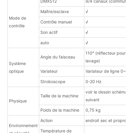
DMX512
9/4 canaux (commutabl
Maître/esclave
√
Mode de
Contrôle manuel
√
contrôle
Son actif
√
auto
√
110° (réflecteur pour
Angle du faisceau
lavage)
Système
optique
Variateur
Variateur de ligne 0~10
Stroboscope
0-20 Hz
voir le dessin schématiq
Taille de la machine
suivant
Physique
Poids de la machine
0,75 kg
Action
endroit sec et propre
Environnement
Température de