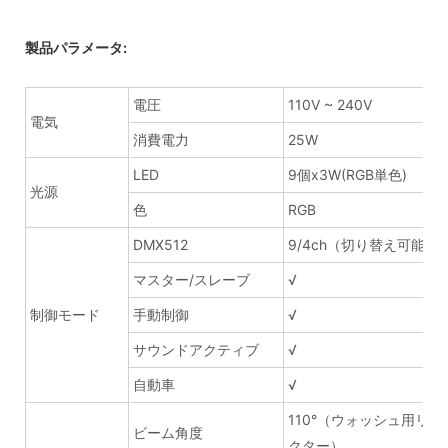
製品パラメータ:
電圧
110V ~ 240V
電気
消費電力
25W
LED
9個x3W(RGB単色)
光源
色
RGB
DMX512
9/4ch（切り替え可能）
マスター/スレーブ
√
制御モード
手動制御
√
サウンドアクティブ
√
自動車
√
110°（ウォッシュ用リフ
ビーム角度
クター）