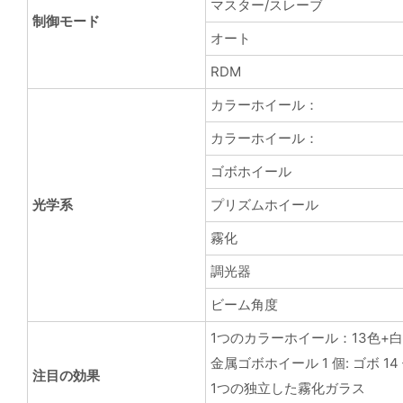
マスター/スレーブ
制御モード
オート
RDM
カラーホイール：
カラーホイール：
ゴボホイール
光学系
プリズムホイール
霧化
調光器
ビーム角度
1つのカラーホイール：13色+白
金属ゴボホイール 1 個: ゴボ 1
注目の効果
1つの独立した霧化ガラス