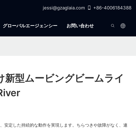
jessi@gzaglaia.com
+86-4006184388
グローバルエージェンシー
お問い合わせ
け新型ムービングビームライ
River
し、安定した持続的な動作を実現します。ちらつきや故障がなく、連