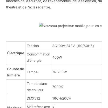
marchés de la tournée, de l'événementiel, de la télévision, du
théâtre et de l'éclairage fixe.
Tension
AC100V-240V（50/60HZ）
Électrique
Consommation
400W
d'énergie
Source de
Lampe
7R 230W
lumière
Température
7000K
de couleur
DMX512
16CH/20CH
Maître/esclave
√
Mode de