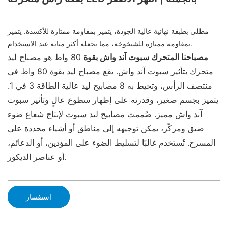
مطلي بطبقة نهائية عالية الجودة، يتميز بمقاومة ممتازة للأكسدة. يتميز
بمقاومة ممتازة للشيخوخة، مما يجعله أكثر متانة عند الاستخدام.
مصباحنا المتحرك سبوت آند واش بقوة
80 واط هو مصباح ليد
متحرك بتأثير سبوت آند واش. يقع مصباح ليد بقوة 80 واط في
منتصف الرأس، وتحيط به 8 مصابيح ليد عالية الطاقة 3 في 1.
يتميز بجسم صغير، وقدرته على إظهار سطوع عالٍ وتأثير سبوت
آند واش مميز. صُممت مصابيح ليد سبوت لإنتاج شعاع ضوء
ضيق ومركّز، يمكن توجيهه إلى مناطق أو أشياء محددة على
المسرح. تُستخدم غالبًا لتسليط الضوء على المؤدين، أو الدعائم،
أو عناصر الديكور.
استفسار