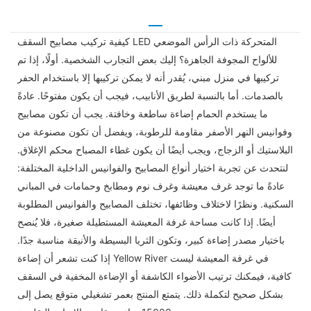
كيفية تركيب مصابيح السقف LED المتحركة ذات الرأس الموضعي
للألواح المجوفة الجاهزة؟ إليك بعض التجارب الشخصية. أولًا، إذا تم
تركيبها في منزل مبني، يُقدر أنه لا يمكن تركيبها إلا باستخدام الحفر
بالصدمات. أما بالنسبة لطريق الأنابيب، فيجب أن يكون مفتوحًا. عادةً
ما يستخدم الحمام إضاءة ساطعة وخافتة. يجب أن تكون مصابيح
وفوانيس النهر الأصفر مقاومة للرطوبة، ويفضل أن تكون مصنوعة من
البلاستيك أو الزجاج، ويجب أيضًا أن يكون غطاء المصباح محكم الإغلاق.
لنتحدث عن تجربة اختيار أنواع المصابيح والفوانيس الداخلية المختلفة:
عادةً ما توجد غرف معيشة وغرف نوم ومطابخ وحمامات في المباني
السكنية. ونظرًا لاختلاف وظائفها، تختلف المصابيح والفوانيس المطلوبة
أيضًا. إذا كانت مساحة غرفة المعيشة المستطيلة صغيرة، فلا يُنصح
باختيار مصدر إضاءة كبير، وتكون الثريا البسيطة والأنيقة مناسبة جدًا.
إذا كنت تشعر أن إضاءة Yellow River في غرفة المعيشة ليست
كافية، فيمكنك ترتيب الأضواء الكاشفة أو الإضاءة المخفية في السقف
بشكل صحيح لتكملة ذلك. يتمتع المنتج بعمر تشغيلي متوقع يصل إلى