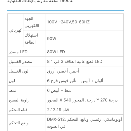
15000 ساعة مقارنة بالإضاءة التقليدية.
الجهد
100V ~240V,50-60HZ
االكهربى
كهربائي
استهلاك
90W
الطاقة
80W LED
مصدر LED
8 قطع عالية الطاقة 3 في 1 LED
مصدر الغسيل
أحمر، أخضر، أزرق
لون الغسيل
6 ألوان + أبيض + تأثير قوس قزح
لون
6 نمط + أبيض
نمط
المحور X 540 درجة، المحور Y 270 درجة
زاوية المسح
2،12،19 قناة
قناة التحكم
DMX-512، أوتوماتيكي، رئيسي وتابع، التحكم
وضع التحكم
في الصوت