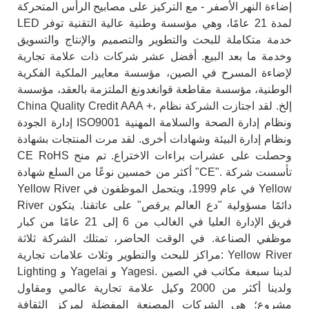
إضاءة النهر الأصفر - مع التركيز على مصابيح الرأس المتحركة
LED لمدة 21 عامًا، وهي مؤسسة وطنية عالية التقنية توفر
خدمة متكاملة للبحث والتطوير والتصميم والإنتاج والتسويق
وخدمة ما بعد البيع. أفضل عشر شركات ذات علامة تجارية
لإضاءة المسرح في الصين، مؤسسة معايير الملكية الفكرية
الوطنية، مؤسسة مقاطعة قوانغدونغ الملتزمة بالعقد، مؤسسة
China Quality Credit AAA +، إلخ. لقد اجتازت الشركة نظام
إدارة الجودة ISO9001 ونظام إدارة الصحة والسلامة المهنية
ونظام إدارة البيئة وشهادات أخرى. لقد مرت المنتجات بشهادة
CE RoHS وحصلت على عشرات براءات الاختراع. تم منح
أكثر من خمسين نوعًا من السلع شهادة "CE". تأسست شركة
Yellow River في عام 1999، ويتحمل الموظفون في Yellow
River دائمًا مسؤولية "دع العالم يرقص" على عاتقنا. يتكون
فريق الإدارة العليا في الغالب من 6 إلى 21 عامًا من كبار
موظفي الصناعة. في الوقت الحاضر، تمتلك الشركة ثلاثة
مراكز للبحث والتطوير وثلاث علامات تجارية: Yellow River
Lighting و Yagelai و Yagesi. لدينا سبعة مكاتب في الصين
ولدينا أكثر من 2000 وكيل علامة تجارية عالمي ومقاول
مشروع؛ هي الشركات المصنعة المفضلة لمركز الثقافة