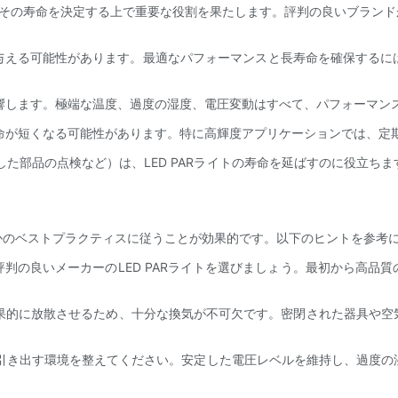
品質は、その寿命を決定する上で重要な役割を果たします。評判の良いブラン
響を与える可能性があります。最適なパフォーマンスと長寿命を確保する
命に影響します。極端な温度、過度の湿度、電圧変動はすべて、パフォーマ
と、寿命が短くなる可能性があります。特に高輝度アプリケーションでは、
した部品の点検など）は、LED PARライトの寿命を延ばすのに役立
つかのベストプラクティスに従うことが効果的です。以下のヒントを参考
評判の良いメーカーのLED PARライトを選びましょう。最初から高
熱を効果的に放散させるため、十分な換気が不可欠です。密閉された器具
ンスを引き出す環境を整えてください。安定した電圧レベルを維持し、過