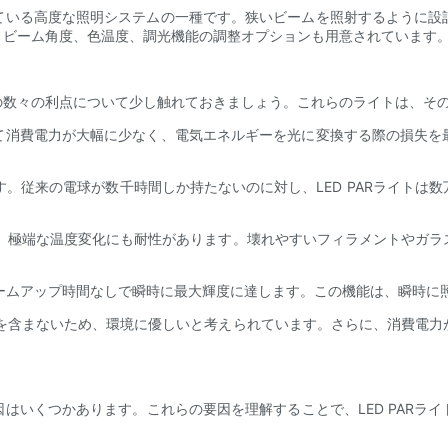
されている高度な照明システムの一種です。狭いビームを照射するように
、ビーム角度、色温度、調光機能の調整オプションも用意されています
はその数々の利点について少し触れておきましょう。これらのライトは、
に比べて消費電力が大幅に少なく、電気エネルギーを光に変換する際の損
います。従来の電球が数千時間しか持たないのに対し、LED PARライ
、振動、極端な温度変化にも耐性があります。壊れやすいフィラメントや
はウォームアップ時間なしで瞬時に最大輝度に達します。この機能は、瞬時
害物質を含まないため、環境に優しいと考えられています。さらに、消費
要因はいくつかあります。これらの要因を理解することで、LED PAR